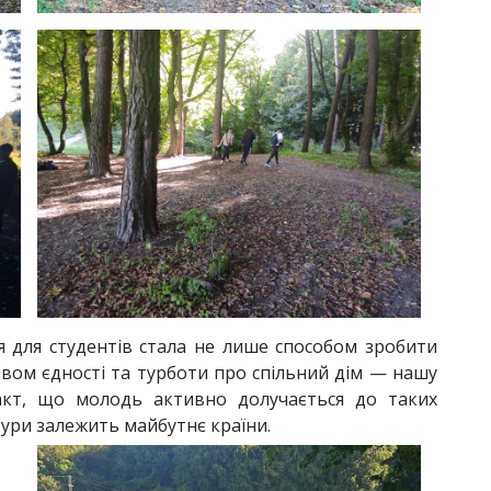
я для студентів стала не лише способом зробити
оявом єдності та турботи про спільний дім — нашу
акт, що молодь активно долучається до таких
ьтури залежить майбутнє країни.