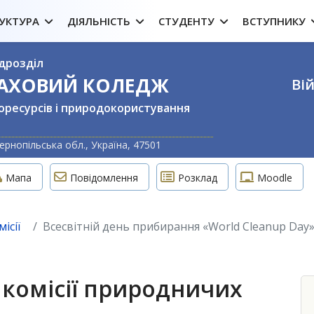
УКТУРА
ДІЯЛЬНІСТЬ
СТУДЕНТУ
ВСТУПНИКУ
дрозділ
ФАХОВИЙ КОЛЕДЖ
Вій
оресурсів і природокористування
Оберіть свою м
ернопільська обл., Україна, 47501
Мапа
Повідомлення
Розклад
Moodle
ісії
Всесвітній день прибирання «World Cleanup Day
комісії природничих