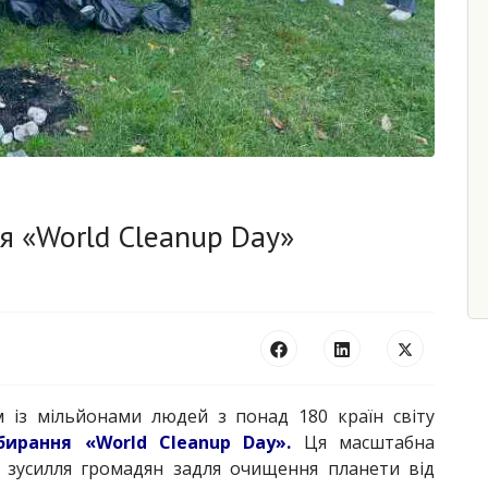
я «World Cleanup Day»
 із мільйонами людей з понад 180 країн світу
бирання «World Cleanup Day».
Ця масштабна
и зусилля громадян задля очищення планети від