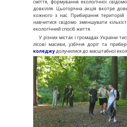
сміття, формування екологічної свідом
довкілля. Цьогорічна акція вкотре дов
кожного з нас. Прибирання територі
навчитися свідомо зменшувати кількіст
екологічний спосіб життя.
У різних містах і громадах України т
лісові масиви, узбіччя доріг та прибе
коледжу
долучилися до масштабної еколо