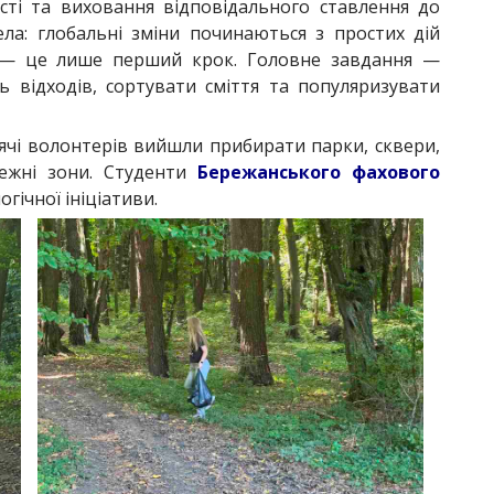
ості та виховання відповідального ставлення до
ела: глобальні зміни починаються з простих дій
й — це лише перший крок. Головне завдання —
ь відходів, сортувати сміття та популяризувати
исячі волонтерів вийшли прибирати парки, сквери,
режні зони. Студенти
Бережанського фахового
гічної ініціативи.