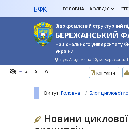
БФК
ГОЛОВНА
КОЛЕДЖ
СТР
Відокремлений структурний пі
БЕРЕЖАНСЬКИЙ 
Національного університету бі
України
вул. Академічна 20, м. Бережани, Т
A
A
A
Контакти
Ви тут:
Головна
Блог циклової ком
Новини циклової 