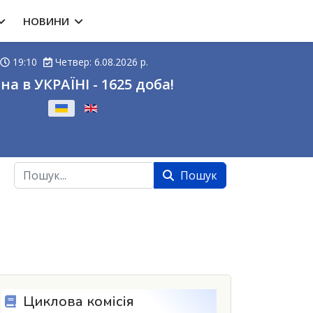
НОВИНИ
19:10
Четвер: 6.08.2026 р.
на в УКРАЇНІ - 1625 доба!
ову
Пошук
Пошук
»
Циклова комісія