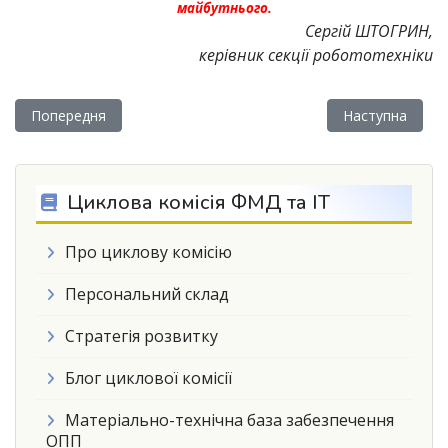
майбутнього.
Сергій ШТОГРИН,
керівник секції робототехніки
Попередня стаття: Енергетика – це дихання синусоїд
Наступна статт
Попередня
Наступна
Циклова комісія ФМД та ІТ
Про циклову комісію
Персональний склад
Стратегія розвитку
Блог циклової комісії
Матеріально-технічна база забезпечення
ОПП