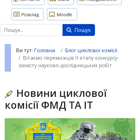
Розклад
Moodle
Пошук
Пошук
Ви тут:
Головна
Блог циклової комісії
Вітаємо переможців ІІ етапу конкурсу-
захисту науково-дослідницьких робіт
Новини циклової
комісії ФМД ТА ІТ