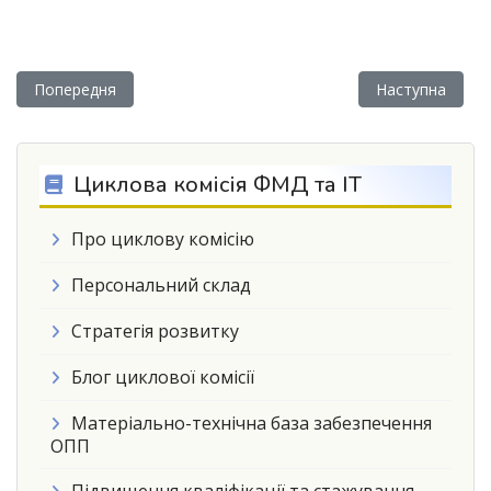
Попередня стаття: Інтелектуальне шоу «Хто знає»
Наступна статт
Попередня
Наступна
Циклова комісія ФМД та ІТ
Про циклову комісію
Персональний склад
Стратегія розвитку
Блог циклової комісії
Матеріально-технічна база забезпечення
ОПП
Підвищення кваліфікації та стажування