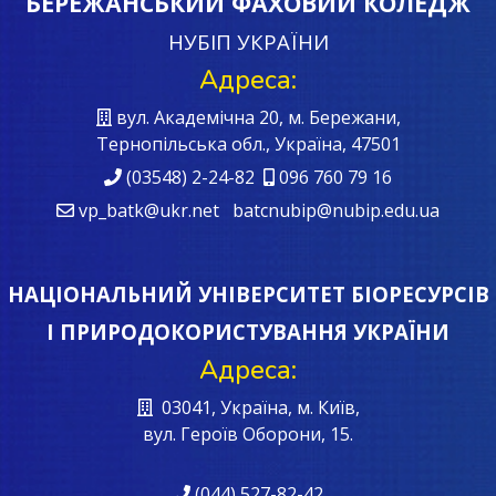
БЕРЕЖАНСЬКИЙ ФАХОВИЙ КОЛЕДЖ
НУБІП УКРАЇНИ
Адреса:
вул. Академічна 20, м. Бережани,
Тернопільська обл., Україна, 47501
(03548) 2-24-82
096 760 79 16
vp_batk@ukr.net batcnubip@nubip.edu.ua
НАЦІОНАЛЬНИЙ УНІВЕРСИТЕТ БІОРЕСУРСІВ
І ПРИРОДОКОРИСТУВАННЯ УКРАЇНИ
Адреса:
03041, Україна, м. Київ,
вул. Героїв Oборони, 15.
(044) 527-82-42