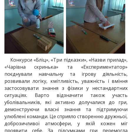
Конкурси «Бліц», «Три підказки», «Назви прилад»,
«Чарівна скринька» та «Експериментатор»
поєднували навчальну та ігрову діяльність,
розвивали логіку, кмітливість, уважність і вміння
застосовувати знання з фізики у нестандартних
ситуаціях. Варто відзначити також участь
уболівальників, які активно долучалися до гри,
демонструючи власні знання та підтримуючи
улюблені команди. Це сприяло створенню дружньої,
доброзичливої атмосфери, у якій кожен міг
проявити себе. За підсумками гри перемогла