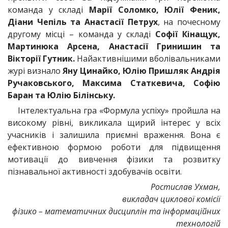
команда у складі
Марії Соломко, Юлії Феник,
Діани Чепіль та Анастасії Петрух
, на почесному
другому місці – команда у складі
Софії Кінащук,
Мартинюка Арсена, Анастасії Гринишин та
Вікторії Гутник.
Найактивнішими вболівальниками
журі визнало
Яну Цинайко, Юлію Пришляк Андрія
Ручаковського, Максима Статкевича, Софію
Баран та Юлію Білінську.
Інтелектуальна гра «Формула успіху» пройшла на
високому рівні, викликала щирий інтерес у всіх
учасників і залишила приємні враження. Вона є
ефективною формою роботи для підвищення
мотивації до вивчення фізики та розвитку
пізнавальної активності здобувачів освіти.
Ростислав Ухман,
викладач циклової комісії
фізико – математичних дисциплін та інформаційних
технологій