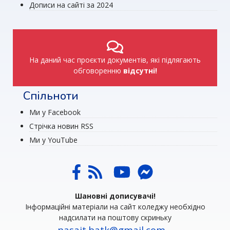
Дописи на сайті за 2024
На даний час проєкти документів, які підлягають
обговоренню
відсутні!
Спільноти
Ми у Facebook
Стрічка новин RSS
Ми у YouTube
Шановні дописувачі!
Інформаційні матеріали на сайт коледжу необхідно
надсилати на поштову скриньку
nasait.batk@gmail.com