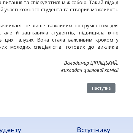
а питання та спілкуватися між собою. Такий підхід
й участі кожного студента та створив можливість
.
 виявилася не лише важливим інструментом для
 але й зацікавила студентів, підвищила їхню
в цих галузях. Вона стала важливим кроком у
их молодих спеціалістів, готових до викликів
Володимир ЦІПЛІЦЬКИЙ,
викладач циклової комісії
Наступна стаття: «
Наступна
уденту
Вступнику