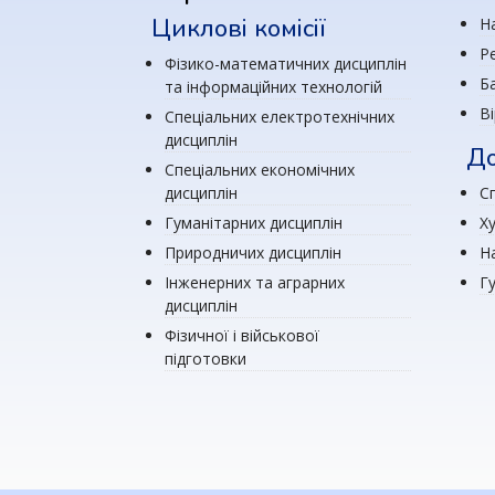
Циклові комісії
Н
Р
Фізико-математичних дисциплін
Ба
та інформаційних технологій
В
Спеціальних електротехнічних
дисциплін
До
Спеціальних економічних
дисциплін
Сп
Гуманітарних дисциплін
Х
Природничих дисциплін
Н
Інженерних та аграрних
Г
дисциплін
Фізичної і військової
підготовки