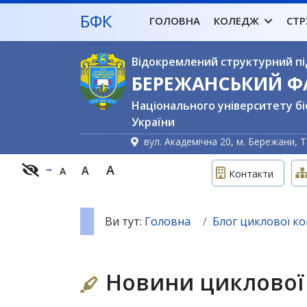
БФК
ГОЛОВНА
КОЛЕДЖ
СТР
Відокремлений структурний пі
БЕРЕЖАНСЬКИЙ 
Національного університету бі
України
вул. Академічна 20, м. Бережани, Т
A
A
A
Контакти
Ви тут:
Головна
Блог циклової ком
Новини циклової 