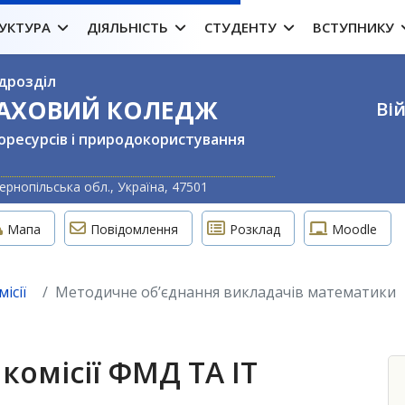
УКТУРА
ДІЯЛЬНІСТЬ
СТУДЕНТУ
ВСТУПНИКУ
дрозділ
ФАХОВИЙ КОЛЕДЖ
Вій
оресурсів і природокористування
Оберіть свою м
ернопільська обл., Україна, 47501
Мапа
Повідомлення
Розклад
Moodle
ісії
Методичне об’єднання викладачів математики
комісії ФМД ТА ІТ