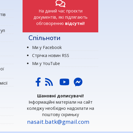
На даний час проєкти
тів
документів, які підлягають
обговоренню
відсутні!
туп
Спільноти
Ми у Facebook
Стрічка новин RSS
Ми у YouTube
ої
ісії
Шановні дописувачі!
Інформаційні матеріали на сайт
коледжу необхідно надсилати на
поштову скриньку
nasait.batk@gmail.com