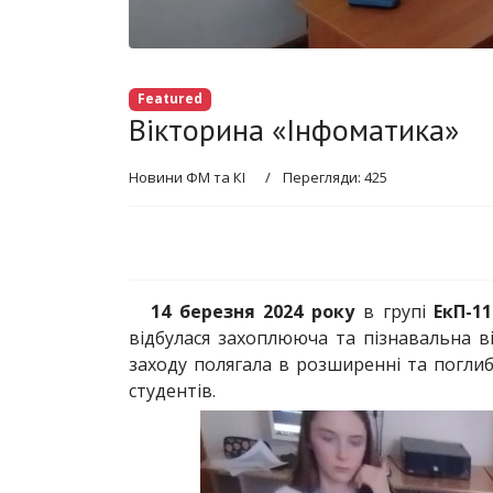
Featured
Вікторина «Інфоматика»
Новини ФМ та КІ
Перегляди: 425
14 березня 2024 року
в групі
ЕкП-11
відбулася захоплююча та пізнавальна 
заходу полягала в розширенні та погли
студентів.