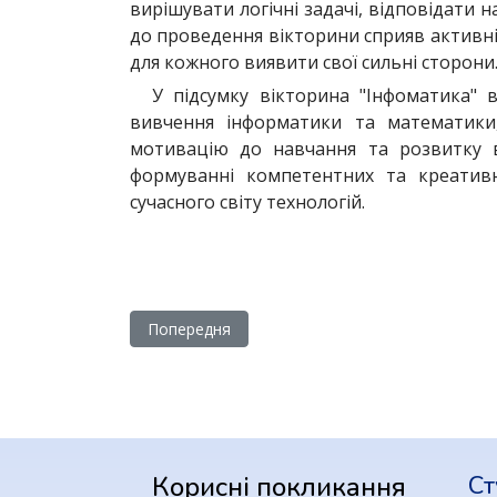
вирішувати логічні задачі, відповідати н
до проведення вікторини сприяв активні
для кожного виявити свої сильні сторони
У підсумку вікторина "Інфоматика"
вивчення інформатики та математики,
мотивацію до навчання та розвитку 
формуванні компетентних та креативн
сучасного світу технологій.
Попередня стаття: Пі-вікторина
Попередня
Корисні покликання
Ст