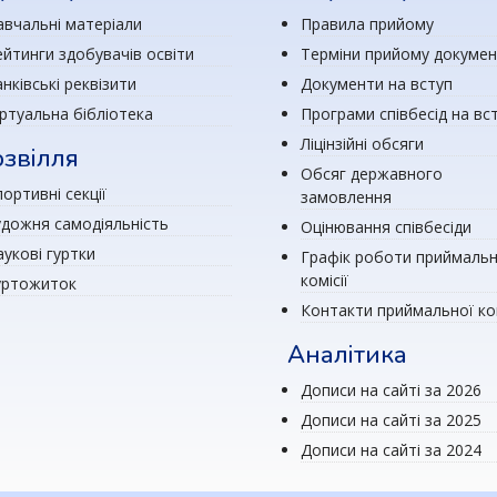
авчальні матеріали
Правила прийому
ейтинги здобувачів освіти
Терміни прийому докумен
нківські реквізити
Документи на вступ
іртуальна бібліотека
Програми співбесід на вс
Ліцінзійні обсяги
звілля
Обсяг державного
ортивні секції
замовлення
удожня самодіяльність
Оцінювання співбесіди
аукові гуртки
Графік роботи приймальн
комісії
уртожиток
Контакти приймальної ком
Аналітика
Дописи на сайті за 2026
Дописи на сайті за 2025
Дописи на сайті за 2024