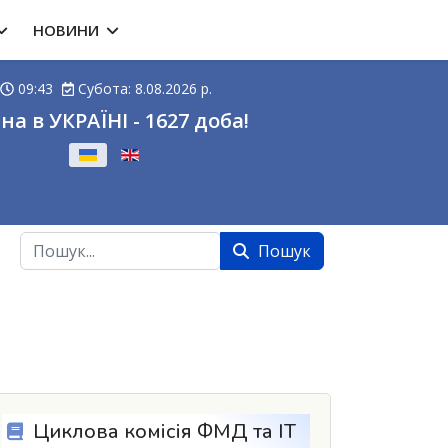
НОВИНИ
09:43
Субота: 8.08.2026 р.
на в УКРАЇНІ - 1627 доба!
ову
Пошук
Пошук
Циклова комісія ФМД та ІТ