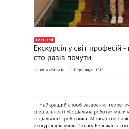
Featured
Екскурсія у світ професій 
сто разів почути
Новини ФМ та КІ
Перегляди: 1018
Найкращий спосіб засвоєння теоретич
спеціальності «Соціальна робота» мали 
соціального робітника. Молоді спеціалі
екскурсії для учнів 2 класу Бережанськог