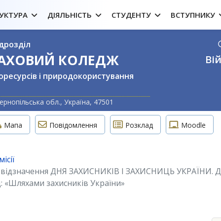
УКТУРА
ДІЯЛЬНІСТЬ
СТУДЕНТУ
ВСТУПНИКУ
дрозділ
ФАХОВИЙ КОЛЕДЖ
Вій
оресурсів і природокористування
Оберіть свою м
ернопільська обл., Україна, 47501
Мапа
Повідомлення
Розклад
Moodle
ісії
До відзначення ДНЯ ЗАХИСНИКІВ І ЗАХИСНИЦЬ УКРАЇНИ.
: «Шляхами захисників України»