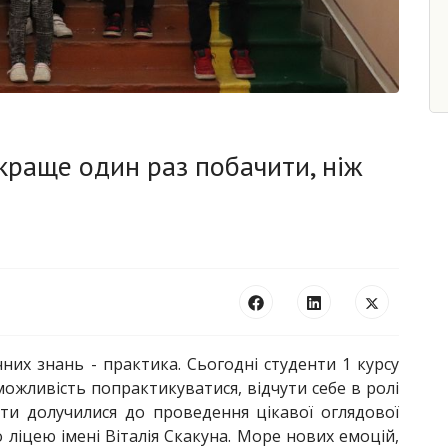
- краще один раз побачити, ніж
них знань - практика. Сьогодні студенти 1 курсу
можливість попрактикуватися, відчути себе в ролі
сти долучилися до проведення цікавої оглядової
о ліцею імені Віталія Скакуна. Море нових емоцій,