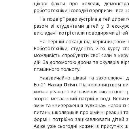
цікаві факти про коледж, демонстрац
робототехніки і солодкі сюрпризи - все це 
На подвір’ї радо зустріла дітей дирек
разом зі студентами дітей у 3 екскур
викладачі, котрі стали поводирями дітей 
На першій локації під керівництвом
Робототехніки, студентів 2-го курсу сп
можливість спробувати свої сили в кер
дій. За допомогою дрона та окулярів вір
пташиного польоту.
Надзвичайно цікаві та захоплюючі до
Ео-21
Назар Осіян
. Під керівництвом в
хімічні реакції з визначення кислотності
згорає металічний натрій у воді. Велик
змії» та «Виверження вулкана». Назар із
питань школяриків про хімічні реакції та
формі і потрібно зацікавлювати дітей 
Адже уже сьогодні кожен із присутніх ш