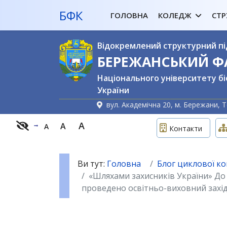
БФК
ГОЛОВНА
КОЛЕДЖ
СТР
Відокремлений структурний пі
БЕРЕЖАНСЬКИЙ 
Національного університету бі
України
вул. Академічна 20, м. Бережани, Т
A
A
A
Контакти
Ви тут:
Головна
Блог циклової ком
«Шляхами захисників України» 
проведено освітньо-виховний захід