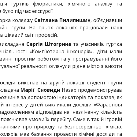
ія гуртків флористики, хімічного аналізу та
було під час екскурсії.
торка коледжу
Світлана Пилипишин
, об'єднавши
сійні групи. На трьох локаціях працювали наші
в цікавий світ професій.
 викладача
Сергія Штогрина
та учасників гуртка
еціальності «Комп’ютерна інженерія», діти мали
уванні простим роботом та у програмуванні його
туальної реальності оглянули рідне місто з висоти
сліди виконав на другій локації студент групи
икладача
Марії Сновиди
Назар продемонстрував
 розчинів за допомогою індикаторів та показав, як
ий інтерес у дітей викликали досліди «Фараонові
 задоволенням відповідав на незліченну кількість
 пояснював умови їх перебігу. Саме в такій ігровій
знаннями про природу та безпосередньо хімією.
колярів мав бажання провести хімічні досліди та