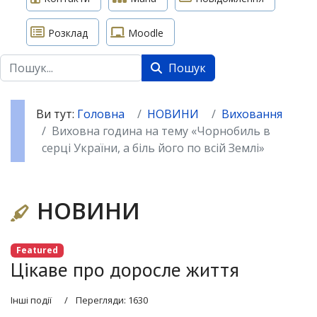
Розклад
Moodle
Пошук
Пошук
Ви тут:
Головна
НОВИНИ
Виховання
Виховна година на тему «Чорнобиль в
серці України, а біль його по всій Землі»
НОВИНИ
Featured
Цікаве про доросле життя
Інші події
Перегляди: 1630