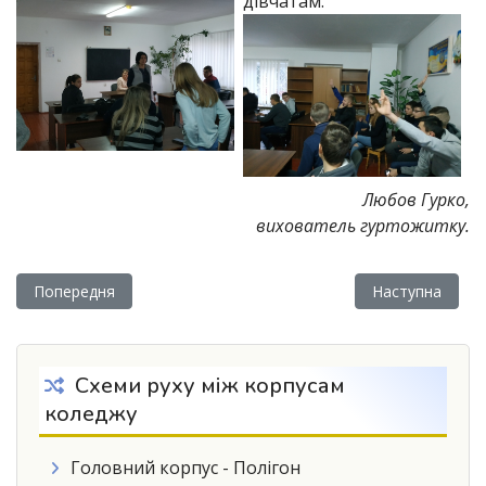
дівчатам.
Любов Гурко,
вихователь гуртожитку.
Попередня стаття: Актуальні проблеми вищої освіти
Наступна статт
Попередня
Наступна
Схеми руху між корпусам
коледжу
Головний корпус - Полігон