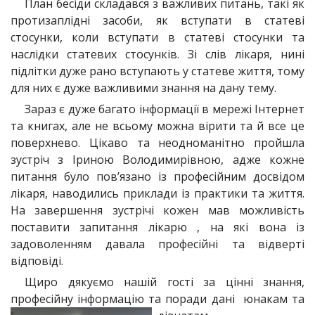
План бесіди складався з важливих питань, такі як
протизаплідні засоби, як вступати в статеві
стосунки, коли вступати в статеві стосунки та
наслідки статевих стосунків. Зі слів лікаря, нині
підлітки дуже рано вступають у статеве життя, тому
для них є дуже важливими знання на дану тему.
Зараз є дуже багато інформації в мережі Інтернет
та книгах, але не всьому можна вірити та й все це
поверхнево. Цікаво та неодноманітно пройшла
зустріч з Іриною Володимирівною, адже кожне
питання було пов’язано із професійним досвідом
лікаря, наводились приклади із практики та життя.
На завершення зустрічі кожен мав можливість
поставити запитання лікарю , на які вона із
задоволенням давала професійні та відверті
відповіді.
Щиро дякуємо нашій гості за цінні знання,
професійну інформацію та поради дані юнакам та