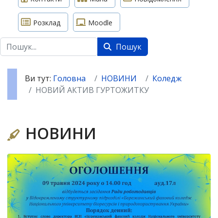
Розклад
Moodle
Пошук
Пошук
Ви тут:
Головна
НОВИНИ
Коледж
НОВИЙ АКТИВ ГУРТОЖИТКУ
НОВИНИ