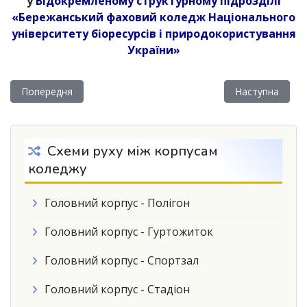
у
Відокремленому структурному підрозділі
«Бережанський фаховий коледж Національного
університету біоресурсів і природокористування
України»
Попередня стаття: Рада роботодавців Бережанського фахово
Наступна статт
Попередня
Наступна
Схеми руху між корпусам
коледжу
Головний корпус - Полігон
Головний корпус - Гуртожиток
Головний корпус - Спортзал
Головний корпус - Стадіон