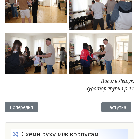
Василь Лещук,
куратор групи Ср-11
Попередня стаття: Оголошення
Наступна статт
Попередня
Наступна
Схеми руху між корпусам