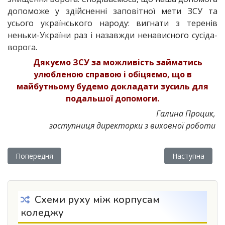
допоможе у здійсненні заповітної мети ЗСУ та
усього українського народу: вигнати з теренів
неньки-України раз і назавжди ненависного сусіда-
ворога.
Дякуємо ЗСУ за можливість займатись
улюбленою справою і обіцяємо, що в
майбутньому будемо докладати зусиль для
подальшої допомоги.
Галина Процик,
заступниця директорки з виховної роботи
Попередня стаття: Освіта сьогодні - розвинене суспільство 
Наступна стаття
Попередня
Наступна
Схеми руху між корпусам
коледжу