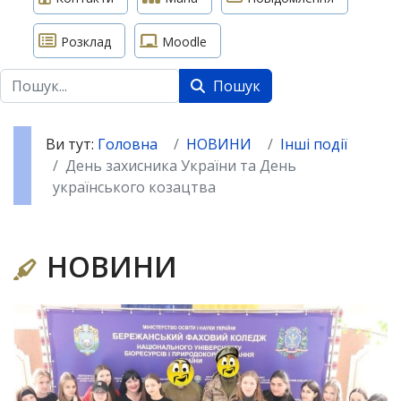
Розклад
Moodle
Пошук
Пошук
Ви тут:
Головна
НОВИНИ
Інші події
День захисника України та День
українського козацтва
НОВИНИ