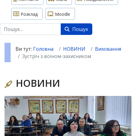
Розклад
Moodle
Пошук
Пошук
Ви тут:
Головна
НОВИНИ
Виховання
Зустріч з воїном-захисником
НОВИНИ