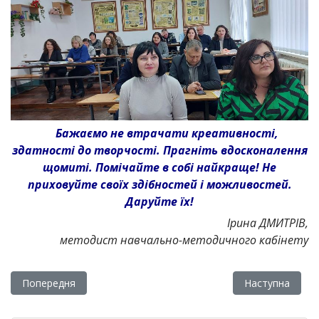
Бажаємо не втрачати креативності,
здатності до творчості. Прагніть вдосконалення
щомиті. Помічайте в собі найкраще! Не
приховуйте своїх здібностей і можливостей.
Даруйте їх!
Ірина ДМИТРІВ,
методист навчально-методичного кабінету
Попередня стаття: Складний час – прості рішення
Наступна статт
Попередня
Наступна