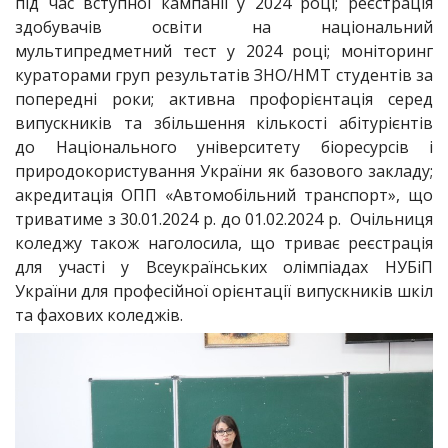
під час вступної кампанії у 2024 році; реєстрація
здобувачів освіти на національний
мультипредметний тест у 2024 році; моніторинг
кураторами груп результатів ЗНО/НМТ студентів за
попередні роки; активна профорієнтація серед
випускників та збільшення кількості абітурієнтів
до Національного університету біоресурсів і
природокористування України як базового закладу;
акредитація ОПП «Автомобільний транспорт», що
триватиме з 30.01.2024 р. до 01.02.2024 р. Очільниця
коледжу також наголосила, що триває реєстрація
для участі у Всеукраїнських олімпіадах НУБіП
України для професійної орієнтації випускників шкіл
та фахових коледжів.