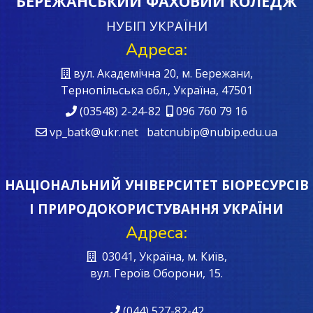
БЕРЕЖАНСЬКИЙ ФАХОВИЙ КОЛЕДЖ
НУБІП УКРАЇНИ
Адреса:
вул. Академічна 20, м. Бережани,
Тернопільська обл., Україна, 47501
(03548) 2-24-82
096 760 79 16
vp_batk@ukr.net batcnubip@nubip.edu.ua
НАЦІОНАЛЬНИЙ УНІВЕРСИТЕТ БІОРЕСУРСІВ
І ПРИРОДОКОРИСТУВАННЯ УКРАЇНИ
Адреса:
03041, Україна, м. Київ,
вул. Героїв Oборони, 15.
(044) 527-82-42