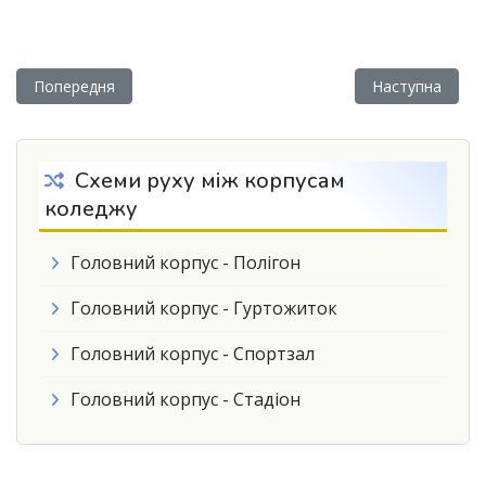
Попередня стаття: Семінар – навчання для працівників колед
Наступна статт
Попередня
Наступна
Схеми руху між корпусам
коледжу
Головний корпус - Полігон
Головний корпус - Гуртожиток
Головний корпус - Спортзал
Головний корпус - Стадіон