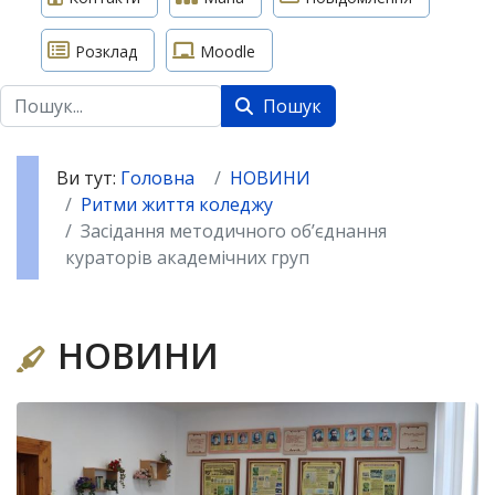
Розклад
Moodle
Пошук
Пошук
Ви тут:
Головна
НОВИНИ
Ритми життя коледжу
Засідання методичного об’єднання
кураторів академічних груп
НОВИНИ