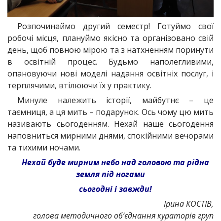
Розпочинаймо другий семестр! Готуймо свої
робочі місця, плануймо якісно та організовано свій
день, щоб повною мірою та з натхненням поринути
в освітній процес. Будьмо наполегливими,
опановуючи нові моделі надання освітніх послуг, і
терплячими, втілюючи їх у практику.
Минуле належить історії, майбутнє – це
таємниця, а ця мить – подарунок. Ось чому цю мить
називають сьогоденням. Нехай наше сьогодення
наповниться мирними днями, спокійними вечорами
та тихими ночами.
Нехай буде мирним небо над головою та рідна
земля під ногами
сьогодні і завжди!
Ірина КОСТІВ,
голова методичного об’єднання кураторів груп