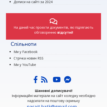
Дописи на сайті за 2024
На даний час проєкти документів, які підлягають
обговоренню
відсутні!
Спільноти
Ми у Facebook
Стрічка новин RSS
Ми у YouTube
Шановні дописувачі!
Інформаційні матеріали на сайт коледжу необхідно
надсилати на поштову скриньку
nasait.batk@gmail.com