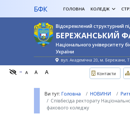
БФК
ГОЛОВНА
КОЛЕДЖ
СТР
Відокремлений структурний пі
БЕРЕЖАНСЬКИЙ 
Національного університету бі
України
вул. Академічна 20, м. Бережани, Т
A
A
A
Контакти
Ви тут:
Головна
НОВИНИ
Рит
Співбесіда ректорату Національн
фахового коледжу