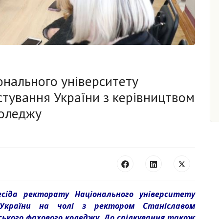
онального університету
стування України з керівництвом
коледжу
есіда ректорату Національного університету
я України на чолі з ректором Станіславом
ького фахового коледжу. До спілкування також