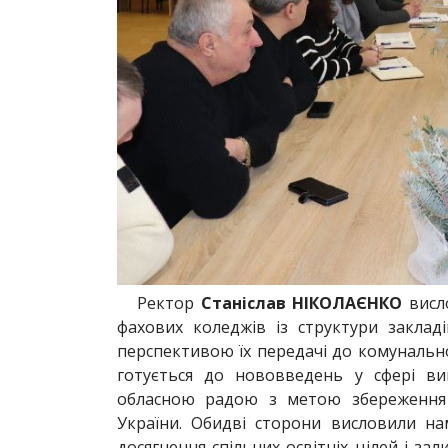
Ректор
Станіслав НІКОЛАЄНКО
висл
фахових коледжів із структури заклад
перспективою їх передачі до комунальн
готується до нововведень у сфері ви
обласною радою з метою збереження 
України. Обидві сторони висловили н
досягнення спільних освітніх цілей і з