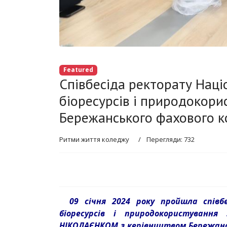
Featured
Співбесіда ректорату Наці
біоресурсів і природокори
Бережанського фахового 
Ритми життя коледжу
Перегляди: 732
09 січня 2024 року пройшла співб
біоресурсів і природокористуванн
НІКОЛАЄНКОМ з керівництвом Бережанс