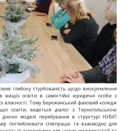
овив глибоку стурбованість щодо виокремлення
ів вищої освіти в самостійні юридичні особи з
ої власності. Тому Бережанський фаховий коледж
щої освіти, ведеться діалог з Тернопільською
діючої моделі перебування в структурі НУБіП
амір поглиблювати співпрацю та взаємодію для
алишаються відкритими для нових можливостей та