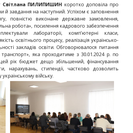
у
Світлана ПИЛИПИШИН
коротко доповіла про
ани й завдання на наступний. Успіхом є заповнення
ягу, повністю виконане державне замовлення,
іальна робота», посилення кадрового забезпечення
плектували лабораторії, комп’ютерні класи,
кість освітнього процесу, реалізація українсько-
ьності закладів освіти. Обговорювалося питання
ранспорт», яка проходитиме з 30.01.2024 р. по
а цей рік бюджет дещо збільшений, фінансування
и, нарахувань, стипендії, частково дозволить
 українському війську.