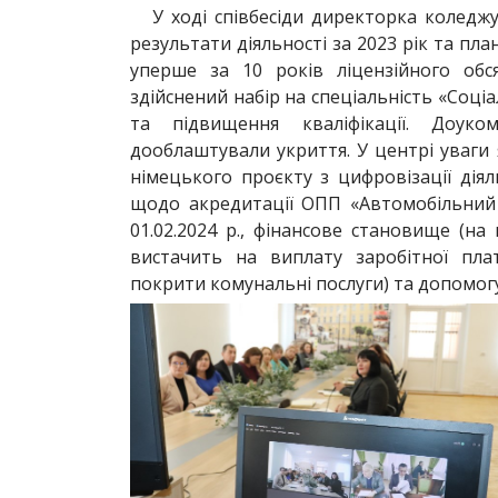
У ході співбесіди директорка коледж
результати діяльності за 2023 рік та пл
уперше за 10 років ліцензійного обс
здійснений набір на спеціальність «Соц
та підвищення кваліфікації. Доуком
дооблаштували укриття. У центрі уваги я
німецького проєкту з цифровізації діял
щодо акредитації ОПП «Автомобільний т
01.02.2024 р., фінансове становище (н
вистачить на виплату заробітної плат
покрити комунальні послуги) та допомогу