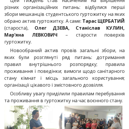
Цей тиждень став насиченим на вирішення
різних організаційних питань: відбулися перші
збори мешканців студентського гуртожитку на яких
обрано актив гуртожитку. А саме:
Тарас ЩЕРБАТИЙ
(староста),
Олег ДЗЕВА, Станіслав КУЛИН,
Мар’яна ЛЕВКОВИЧ
– старости поверхів
гуртожитку.
Новообраний актив провів загальні збори, на
яких були розглянуті ряд питань: дотримання
правил внутрішнього розпорядку; правила
проживання і поведінки; вимоги щодо санітарного
стану кімнат і місць загального користування;
організації цікавого і змістовного дозвілля.
Особливу увагу приділили правилам перебування
та проживання в гуртожитку на час воєнного стану.