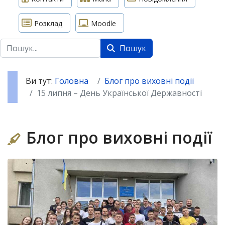
Розклад
Moodle
Пошук
Пошук
Ви тут:
Головна
Блог про виховні події
15 липня – День Української Державності
Блог про виховні події