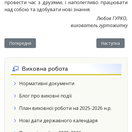
провести час з друзями, і наполегливо працювати
над собою та здобувати нові знання.
Любов ГУРКО,
вихователь гуртожитку
Попередня стаття: Джерело духовного збагачення
Наступна статт
Попередня
Наступна
Виховна робота
Нормативні документи
Блог про виховні події
План виховної роботи на 2025-2026 н.р.
Нові дати державного календаря