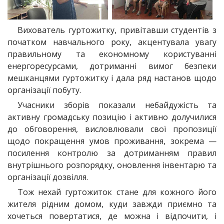
Вихователь гуртожитку, привітавши студентів з
початком навчального року, акцентувала увагу
правильному та економному користуванні
енергоресурсами, дотриманні вимог безпеки
мешканцями гуртожитку і дала ряд настанов щодо
організації побуту.
Учасники зборів показали небайдужість та
активну громадську позицію і активно долучилися
до обговорення, висловлювали свої пропозиції
щодо покращення умов проживання, зокрема —
посилення контролю за дотриманням правил
внутрішнього розпорядку, оновлення інвентарю та
організації дозвілля.
Тож нехай гуртожиток стане для кожного його
жителя рідним домом, куди завжди приємно та
хочеться повертатися, де можна і відпочити, і