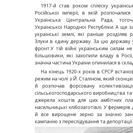
1917-й став роком сплеску українсь
Російської імперії, в якій розпочалися
Українська Центральна Рада, тогоч
Української Народної Республіки. А ще за 
українські землі, які раніше розділяв 
Злуки в єдину державу. За цю державу 
фронт.У тій війні українським силам н
більшовики, які захопили владу в Росії
значна частина України опинилася в скла
На кінець 1920-х років в СРСР встан
режим на чолі з Й. Сталіном, який сконц
й розпочав форсовану колективізацію
сільськогосподарського виробництва та
джерела коштів для цих амбітних пла
насильницькі хлібозаготівлі. У фермері
й все вирощене зерно за значно зан
кампанію з переслідування та депортації