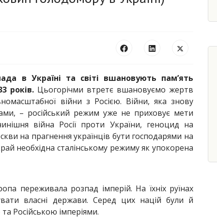
ада в Україні та світі вшановують пам’ять
3 років.
Цьогорічми втретє вшановуємо жертв
номасштабної війни з Росією. Війни, яка знову
ами, – російський режим уже не приховує мети
нинішня війна Росії проти України, геноцид на
оскви на прагнення українців бути господарями на
 вкрай необхідна сталінському режиму як упокорена
ропа переживала розпад імперій. На їхніх руїнах
увати власні держави. Серед цих націй були й
 та Російською імперіями.