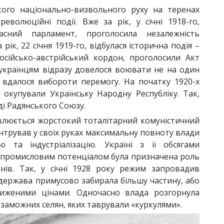
кого національно-визвольного руху на теренах
 революційні події. Вже за рік, у січні 1918-го,
асний парламент, проголосила незалежність
рік, 22 січня 1919-го, відбулася історична подія –
російсько-австрійський кордон, проголосили Акт
українцям відразу довелося воювати не на один
е вдалося вибороти перемогу. На початку 1920-х
, окупували Українську Народну Республіку. Так,
ді Радянського Союзу.
овлюється жорстокий тоталітарний комуністичний
ентрував у своїх руках максимальну повноту влади
 та індустріалізацію. Україні з її обсягами
 промисловим потенціалом була призначена роль
нів. Так, у січні 1928 року режим запровадив
в держава примусово забирала більшу частину, або
иженими цінами. Одночасно влада розгорнула
 заможних селян, яких таврували «куркулями».