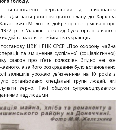
ного голоду.
 встановлено нереальний до виконання
ліба. Для затвердження цього плану до Харкова
 Каганович і Молотов, добре проінформовані про
932 р. в Україні. Геноцид було організовано і
х дій та масового вбивства українців.
 постанову ЦВК і РНК СРСР «Про охорону майна
перації та зміцнення суспільної (соціалістичної)
ву «закон про п’ять колосків». Згідно неї все
авного, а за його розкрадання було встановлено
олі залишків урожаю ув’язненням на 10 років з
уло організовано спеціальні групи людей, які
лучати зерно. Такі обшуки супроводжувалися
щаннями над людьми.