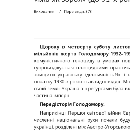
Виховання
Перегляди: 373
Щороку в четверту суботу листоп
мільйонів жертв Голодомору 1932–193
комуністичного геноциду в умовах пов
супроводжується геноцидними практик
знищити українську ідентичність.Як і 
початку 1930-х років став відповіддю М
своїй землі. Україна з її ресурсами була
частина імперії.
Передісторія Голодомору.
Наприкінці Першої світової війни Єв
численні національні рухи почали буд
українці, розділені між Австро-Угорською