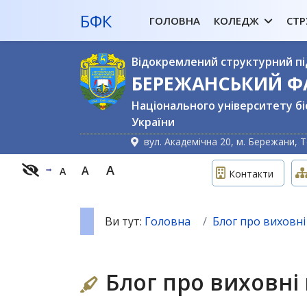
БФК
ГОЛОВНА
КОЛЕДЖ
СТР
Відокремлений структурний пі
БЕРЕЖАНСЬКИЙ 
Національного університету бі
України
вул. Академічна 20, м. Бережани, Т
A
A
A
Контакти
Ви тут:
Головна
Блог про виховні 
Блог про виховні 