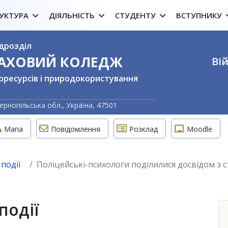
УКТУРА
ДІЯЛЬНІСТЬ
СТУДЕНТУ
ВСТУПНИКУ
дрозділ
ФАХОВИЙ КОЛЕДЖ
Вій
оресурсів і природокористування
Оберіть свою м
ернопільська обл., Україна, 47501
Мапа
Повідомлення
Розклад
Moodle
події
Поліцейські-психологи поділилися досвідом з 
події