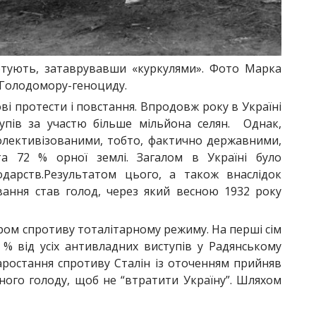
ртують, затаврувавши «куркулями». Фото Марка
 Голодомору-геноциду.
ові протести і повстання. Впродовж року в Україні
тупів за участю більше мільйона селян. Однак,
олективізованими, тобто, фактично державними,
та 72 % орної землі. Загалом в Україні було
одарств.Результатом цього, а також внаслідок
ання став голод, через який весною 1932 року
ром спротиву тоталітарному режиму. На перші сім
 % від усіх антивладних виступів у Радянському
наростання спротиву Сталін із оточенням прийняв
ного голоду, щоб не “втратити Україну”. Шляхом