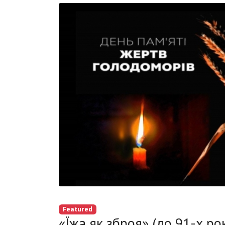
Featured
«Їжа як зброя» (до 91-х ро