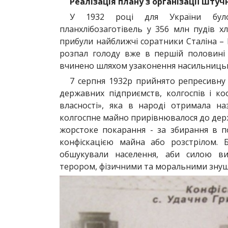
Реалізація плану з організації штуч
У 1932 році для України було
планхлібозаготівель у 356 млн пудів х
прибули найближчі соратники Сталіна –
розпал голоду вже в першій половині 1
вчинено шляхом узаконення насильницьки
7 серпня 1932р прийнято репресивну
державних підприємств, колгоспів і коо
власності», яка в народі отримала наз
колгоспне майно прирівнювалося до держ
жорстоке покарання - за збирання в п
конфіскацією майна або розстрілом. Б
обшукували населення, аби силою ви
терором, фізичними та моральними зну