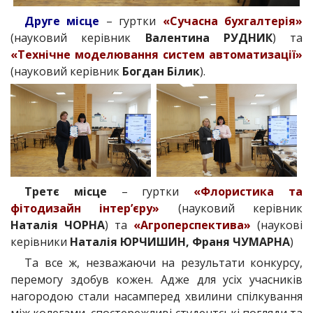
Друге місце
– гуртки
«Сучасна бухгалтерія»
(науковий керівник
Валентина РУДНИК
) та
«Технічне моделювання систем автоматизації»
(науковий керівник
Богдан Білик
).
Третє місце
– гуртки
«Флористика та
фітодизайн інтер’єру»
(науковий керівник
Наталія ЧОРНА
) та
«Агроперспектива»
(наукові
керівники
Наталія ЮРЧИШИН, Франя ЧУМАРНА
)
Та все ж, незважаючи на результати конкурсу,
перемогу здобув кожен. Адже для усіх учасників
нагородою стали насамперед хвилини спілкування
між колегами, спостережливі студентські погляди та