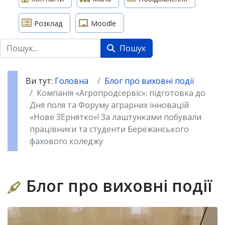
Розклад
Moodle
Пошук
Пошук
Ви тут:
Головна
Блог про виховні події
Компанія «Агропродсервіс»: підготовка до
Дня поля та Форуму аграрних інновацій
«Нове ЗЕрнятко»! За лаштунками побували
працівники та студенти Бережанського
фахового коледжу
Блог про виховні події