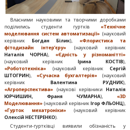
Власними науковими та творчими доробками
поділились студенти гуртків
«Технічне
моделювання систем автоматизації»
(науковий
керівник
Богдан Білик
),
«Флористика та
фітодизайн інтер’єру»
(науковий керівник
Наталія ЧОРНА
),
«Єдність у різноманітті»
(науковий керівник
Ірина КОСТІВ
),
«Робототехніка»
(науковий керівник
Сергій
ШТОГРИН
),
«Сучасна бухгалтерія»
(науковий
керівник
Валентина РУДНИК
),
«Агроперспектива»
(наукові керівники
Наталія
ЮРЧИШИН, Франя ЧУМАРНА
),
«3D
Моделювання»
(науковий керівник
Ігор ФЛЬОНЦ
),
«Гурток мехатроніки»
(науковий керівник
Олексій НЕСТЕРЕНКО
).
Студенти-гуртківці виявили обізнаність у