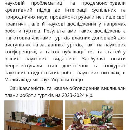
науковій проблематиці та продемонстрували
креативний підхід до інтеграції суспільних та
природничих наук, продемонстрували не лише свої
практичні, але й наукові дослідження у напрямах
роботи гуртків. Результатами таких досліджень є
підготовка членами гуртків власних доповідей для
виступів як на засіданнях гуртків, так і на наукових
конференціях, а також публікації тез та статей у
різних наукових виданнях. Здобувачі освіти
репрезентували свої досягнення в конкурсах
наукових студентських робіт, наукових пікніках, в
Малій академії наук України тощо.
Зацікавленість та жваве обговорення викликали
плани роботи гуртків на 2023-2024 н.р.