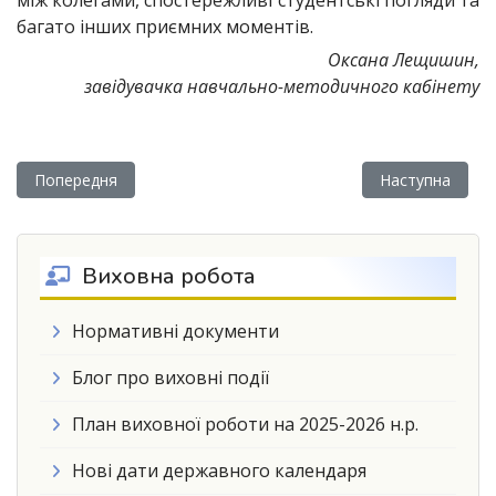
багато інших приємних моментів.
Оксана Лещишин,
завідувачка навчально-методичного кабінету
Попередня стаття: Методичне об’єднання викладачів фізики
Наступна стат
Попередня
Наступна
Виховна робота
Нормативні документи
Блог про виховні події
План виховної роботи на 2025-2026 н.р.
Нові дати державного календаря