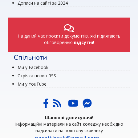
Дописи на сайті за 2024
На даний час проєкти документів, які підлягають
обговоренню
відсутні!
Спільноти
Ми у Facebook
Стрічка новин RSS
Ми у YouTube
Шановні дописувачі!
Інформаційні матеріали на сайт коледжу необхідно
надсилати на поштову скриньку
nasait.batk@gmail.com