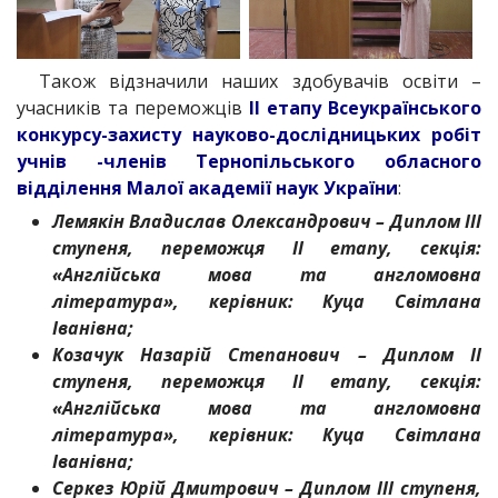
Також відзначили наших здобувачів освіти –
учасників та переможців
ІІ етапу Всеукраїнського
конкурсу-захисту науково-дослідницьких робіт
учнів -членів Тернопільського обласного
відділення Малої академії наук України
:
Лемякін Владислав Олександрович – Диплом ІІІ
ступеня, переможця ІІ етапу, секція:
«Англійська мова та англомовна
література», керівник: Куца Світлана
Іванівна;
Козачук Назарій Степанович – Диплом ІІ
ступеня, переможця ІІ етапу, секція:
«Англійська мова та англомовна
література», керівник: Куца Світлана
Іванівна;
Серкез Юрій Дмитрович – Диплом ІІІ ступеня,