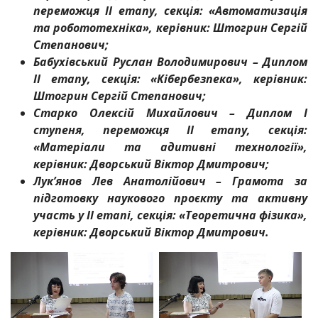
переможця ІІ етапу, секція: «Автоматизація
та робототехніка», керівник: Штогрин Сергій
Степанович;
Бабухівський Руслан Володимирович – Диплом
ІІ етапу, секція: «Кібербезпека», керівник:
Штогрин Сергій Степанович;
Старко Олексій Михайлович – Диплом І
ступеня, переможця ІІ етапу, секція:
«Матеріали та адитивні технології»,
керівник: Дворський Віктор Дмитрович;
Лук’янов Лев Анатолійович – Грамота за
підготовку наукового проєкту та активну
участь у ІІ етапі, секція: «Теоретична фізика»,
керівник: Дворський Віктор Дмитрович.