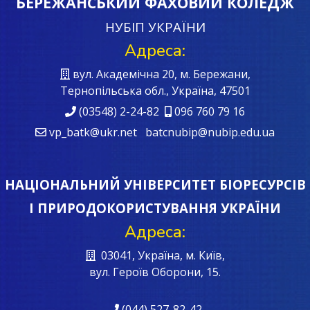
БЕРЕЖАНСЬКИЙ ФАХОВИЙ КОЛЕДЖ
НУБІП УКРАЇНИ
Адреса:
вул. Академічна 20, м. Бережани,
Тернопільська обл., Україна, 47501
(03548) 2-24-82
096 760 79 16
vp_batk@ukr.net batcnubip@nubip.edu.ua
НАЦІОНАЛЬНИЙ УНІВЕРСИТЕТ БІОРЕСУРСІВ
І ПРИРОДОКОРИСТУВАННЯ УКРАЇНИ
Адреса:
03041, Україна, м. Київ,
вул. Героїв Oборони, 15.
(044) 527-82-42