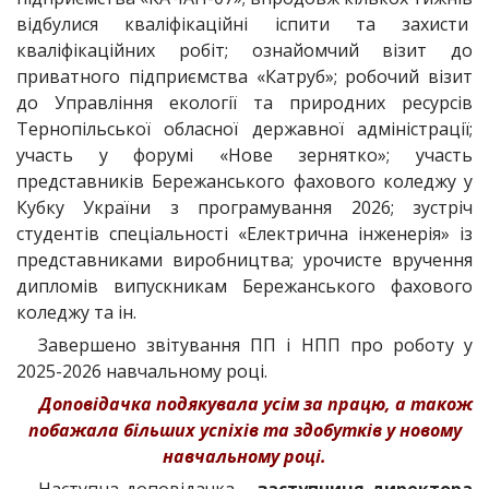
відбулися кваліфікаційні іспити та захисти
кваліфікаційних робіт; ознайомчий візит до
приватного підприємства «Катруб»; робочий візит
до Управління екології та природних ресурсів
Тернопільської обласної державної адміністрації;
участь у форумі «Нове зернятко»; участь
представників Бережанського фахового коледжу у
Кубку України з програмування 2026; зустріч
студентів спеціальності «Електрична інженерія» із
представниками виробництва; урочисте вручення
дипломів випускникам Бережанського фахового
коледжу та ін.
Завершено звітування ПП і НПП про роботу у
2025-2026 навчальному році.
Доповідачка подякувала усім за працю, а також
побажала більших успіхів та здобутків у новому
навчальному році.
Наступна доповідачка –
заступниця директора