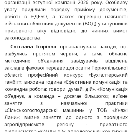
організації вступної кампанії 2026 року. Особливу
увагу приділили порядку прийому документів,
роботі в ЄДЕБО, а також перевірці наявності
військово-облікових документів (ВОД) у вступників
призовного віку відповідно до чинних вимог
законодавства.
Світлана Ігорівна
проаналізувала заходи, що
відбулись протягом червня, а саме: обласне
методичне об’єднання завідувачів відділень
закладів фахової передвищої освіти Тернопільської
області; професійний конкурс «Бухгалтерський
гамбіт»; виховна година «Ефективна комунікація та
командна робота: говори, думай, дій». «Комунікація
об’єднує, а команда – досягає більшого»; виїзне
заняття з навчальної практики
«Сільськогосподарські машини» у ТОВ «Княжі
Лани»; виїзне заняття до одного з провідних
агропідприємств регіону - приватного
підприємства «КАЧАН-07»; впродовж кількох тижнів