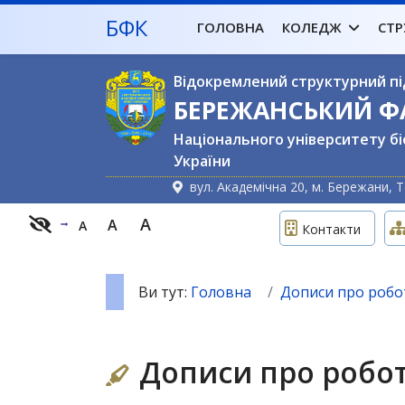
БФК
ГОЛОВНА
КОЛЕДЖ
СТР
Відокремлений структурний пі
БЕРЕЖАНСЬКИЙ 
Національного університету бі
України
вул. Академічна 20, м. Бережани, Т
A
A
A
Контакти
Ви тут:
Головна
Дописи про робот
Дописи про робот