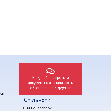
о роботу педагогічної ради коледжу
На даний час проєкти
тів
документів, які підлягають
обговоренню
відсутні!
туп
Спільноти
Ми у Facebook