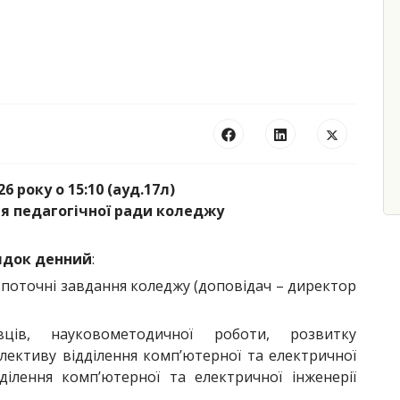
6 року о 15:10 (ауд.17л)
ня педагогічної ради коледжу
ядок денний
:
та поточні завдання коледжу (доповідач – директор
ців, науковометодичної роботи, розвитку
лективу відділення компʼютерної та електричної
дділення компʼютерної та електричної інженерії