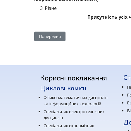
3. Різне.
Присутність усіх
Попередня стаття: Про роботу педагогічної 
Попередня
Корисні покликання
Ст
Циклові комісії
Н
Р
Фізико-математичних дисциплін
Ба
та інформаційних технологій
В
Спеціальних електротехнічних
дисциплін
До
Спеціальних економічних