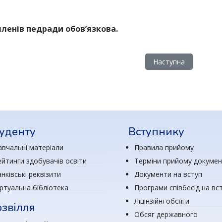
 членів педради обов’язкова.
ради коледжу
Наступна стаття: Пр
Наступна
уденту
Вступнику
авчальні матеріали
Правила прийому
ейтинги здобувачів освіти
Терміни прийому докумен
нківські реквізити
Документи на вступ
іртуальна бібліотека
Програми співбесід на вс
Ліцінзійні обсяги
звілля
Обсяг державного