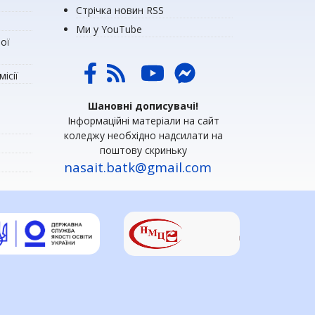
Стрічка новин RSS
Ми у YouTube
ої
ісії
Шановні дописувачі!
Інформаційні матеріали на сайт
коледжу необхідно надсилати на
поштову скриньку
nasait.batk@gmail.com