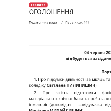
Featured
ОГОЛОШЕННЯ
Педагогічна рада
Перегляди: 141
04 червня
202
відбудеться засідан
Пор
1. Про підсумки діяльності за місяць 
коледжу
Світлана ПИЛИПИШИН
).
2. Про якість підготовки фахів
матеріальнотехнічної бази та робота ко
інженерії (доповідач – завідувачка ві
Маріанна МИХАЙЛИШИН
).