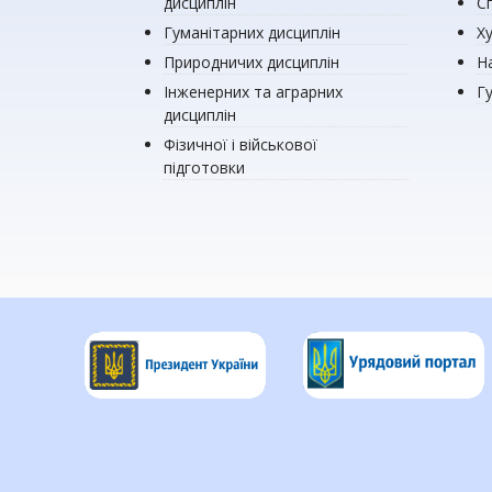
дисциплін
Сп
Гуманітарних дисциплін
Х
Природничих дисциплін
Н
Інженерних та аграрних
Г
дисциплін
Фізичної і військової
підготовки