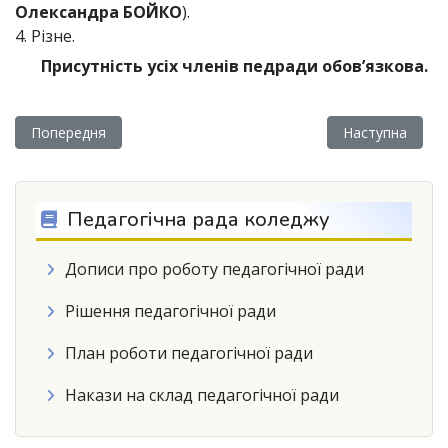
Олександра БОЙКО
).
4. Різне.
Присутність усіх членів педради обов’язкова.
Попередня стаття: Про роботу педагогічної ради коледжу
Наступна статт
Попередня
Наступна
Педагогічна рада коледжу
Дописи про роботу педагогічної ради
Рішення педагогічної ради
План роботи педагогічної ради
Накази на склад педагогічної ради