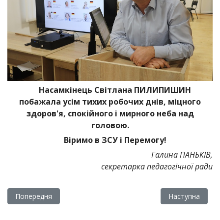
Насамкінець Світлана ПИЛИПИШИН
побажала усім тихих робочих днів, міцного
здоров'я, спокійного і мирного неба над
головою.
Віримо в ЗСУ і Перемогу!
Галина ПАНЬКІВ,
секретарка педагогічної ради
Попередня стаття: ОГОЛОШЕННЯ
Наступна ста
Попередня
Наступна