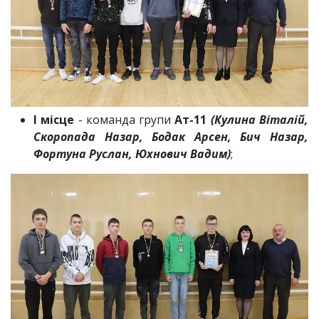
І місце
- команда групи
Ат-11
(Кулина Віталій,
Скоропада Назар, Бодак Арсен, Бич Назар,
Фортуна Руслан, Юхнович Вадим)
;