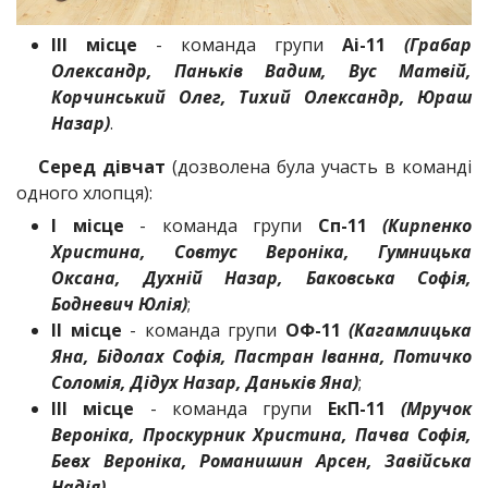
ІІІ місце
- команда групи
Аі-11
(Грабар
Олександр, Паньків Вадим, Вус Матвій,
Корчинський Олег, Тихий Олександр, Юраш
Назар)
.
Серед дівчат
(дозволена була участь в команді
одного хлопця):
І місце
- команда групи
Сп-11
(Кирпенко
Христина, Совтус Вероніка, Гумницька
Оксана, Духній Назар, Баковська Софія,
Бодневич Юлія)
;
ІІ місце
- команда групи
ОФ-11
(Кагамлицька
Яна, Бідолах Софія, Пастран Іванна, Потичко
Соломія, Дідух Назар, Даньків Яна)
;
ІІІ місце
- команда групи
ЕкП-11
(Мручок
Вероніка, Проскурник Христина, Пачва Софія,
Бевх Вероніка, Романишин Арсен, Завійська
Надія)
.