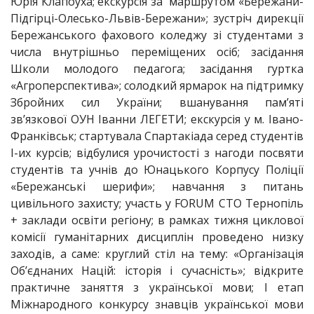
Юрія Клапоуха; екскурсія за маршрутом «Бережани-
Підгірці-Олесько-Львів-Бережани»; зустріч дирекції
Бережанського фахового коледжу зі студентами з
числа внутрішньо переміщених осіб; засідання
Школи молодого педагога; засідання гуртка
«Агроперспектива»; солодкий ярмарок на підтримку
Збройних сил України; вшанування пам’яті
зв’язкової ОУН Іванни ЛЕГЕТИ; екскурсія у м. Івано-
Франківськ; стартувала Спартакіада серед студентів
І-их курсів; відбулися урочистості з нагоди посвяти
студентів та учнів до Юнацького Корпусу Поліції
«Бережанські шерифи»; навчання з питань
цивільного захисту; участь у FORUM СТО Тернопіль
+ заклади освіти регіону; в рамках тижня циклової
комісії гуманітарних дисциплін проведено низку
заходів, а саме: круглий стіл на тему: «Організація
Об’єднаних Націй: історія і сучасність»; відкрите
практичне заняття з української мови; І етап
Міжнародного конкурсу знавців української мови