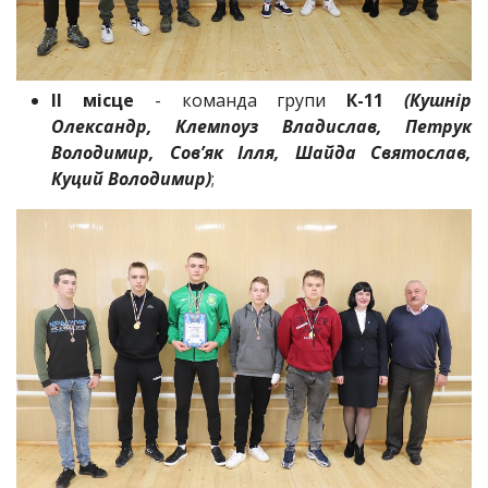
ІІ місце
- команда групи
К-11
(Кушнір
Олександр, Клемпоуз Владислав, Петрук
Володимир, Сов’як Ілля, Шайда Святослав,
Куций Володимир)
;