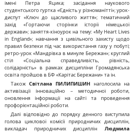
імені Петра Яцика; засідання наукового
студентського гуртка «Єдність у різноманітті»; урок-
диспут «Ключ до щасливого життя»; тематичний
захід «Гортаючи сторінки історії німецької
держави»; заняття-кіноурок на тему: «My Heart Lives
in England»; навчання з цивільного захисту щодо
правил безпеки під час використання газу у побуті;
ретро-урок «Мандрівка в минуле Бережан»; круглий
стіл «Соціальна справедливість, рівність,
солідарність» в рамках дисципліни Громадянська
освіта пройшов в БФ «Карітас Бережани» та ін.
Також
Світлана ПИЛИПИШИН
наголосила на
активізації інноваційно – методичної роботи,
оновлення інформації на сайті та проведення
профорієнтаційної роботи.
Далі відповідно до порядку денного виступила
голова циклової комісії природничих дисциплін,
викладач природничих дисциплін
Людмила