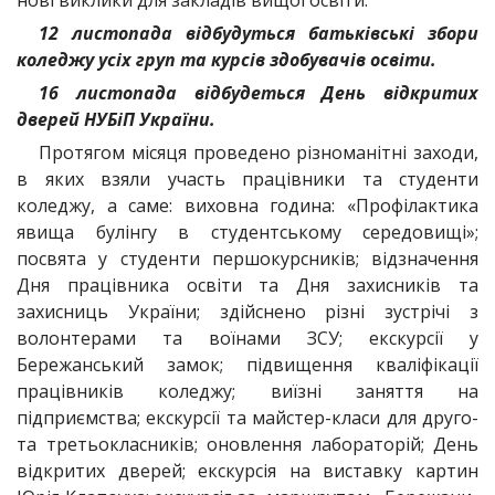
нові виклики для закладів вищої освіти.
12 листопада відбудуться батьківські збори
коледжу усіх груп та курсів здобувачів освіти.
16 листопада відбудеться День відкритих
дверей НУБіП України.
Протягом місяця проведено різноманітні заходи,
в яких взяли участь працівники та студенти
коледжу, а саме: виховна година: «Профілактика
явища булінгу в студентському середовищі»;
посвята у студенти першокурсників; відзначення
Дня працівника освіти та Дня захисників та
захисниць України; здійснено різні зустрічі з
волонтерами та воїнами ЗСУ; екскурсії у
Бережанський замок; підвищення кваліфікації
працівників коледжу; виїзні заняття на
підприємства; екскурсії та майстер-класи для друго-
та третьокласників; оновлення лабораторій; День
відкритих дверей; екскурсія на виставку картин