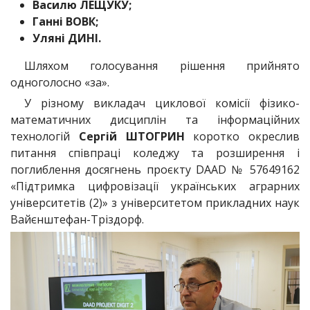
Василю ЛЕЩУКУ;
Ганні ВОВК;
Уляні ДИНІ.
Шляхом голосування рішення прийнято
одноголосно «за».
У різному викладач циклової комісії фізико-
математичних дисциплін та інформаційних
технологій
Сергій ШТОГРИН
коротко окреслив
питання співпраці коледжу та розширення і
поглиблення досягнень проєкту DAAD № 57649162
«Підтримка цифровізації українських аграрних
університетів (2)» з університетом прикладних наук
Вайєнштефан-Тріздорф.