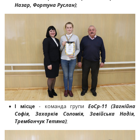
Назар, Фортуна Руслан)
;
І місце
- команда групи
ЕоСр-11 (Загнійна
Софія, Захарків Соломія, Завійська Надія,
Трембанчук Тетяна)
;