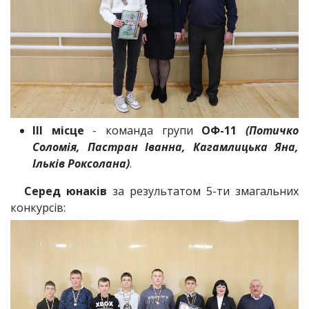
ІІІ місце
- команда групи
ОФ-11
(Потичко
Соломія, Пастран Іванна, Кагамлицька Яна,
Ільків Роксолана)
.
Серед юнаків
за результатом 5-ти змагальних
конкурсів: