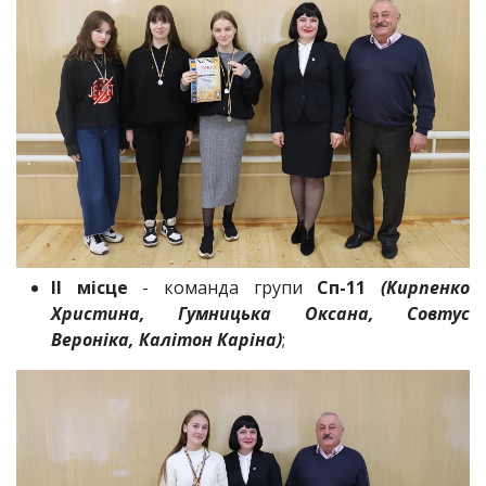
ІІ місце
- команда групи
Сп-11
(Кирпенко
Христина, Гумницька Оксана, Совтус
Вероніка, Калітон Каріна)
;