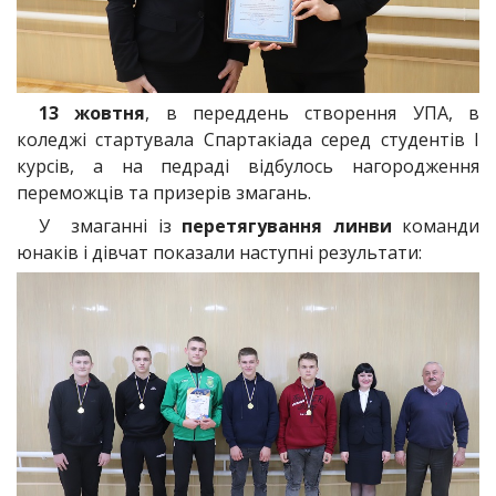
13 жовтня
, в переддень створення УПА, в
коледжі стартувала Спартакіада серед студентів І
курсів, а на педраді відбулось нагородження
переможців та призерів змагань.
У змаганні із
перетягування линви
команди
юнаків і дівчат показали наступні результати: