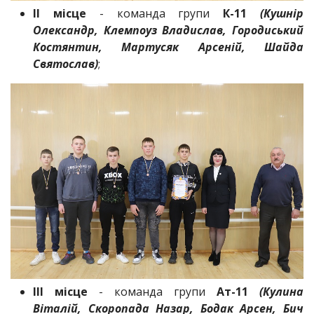
ІІ місце
- команда групи
К-11
(Кушнір
Олександр, Клемпоуз Владислав, Городиський
Костянтин, Мартусяк Арсеній, Шайда
Святослав)
;
ІІІ місце
- команда групи
Ат-11
(Кулина
Віталій, Скоропада Назар, Бодак Арсен, Бич