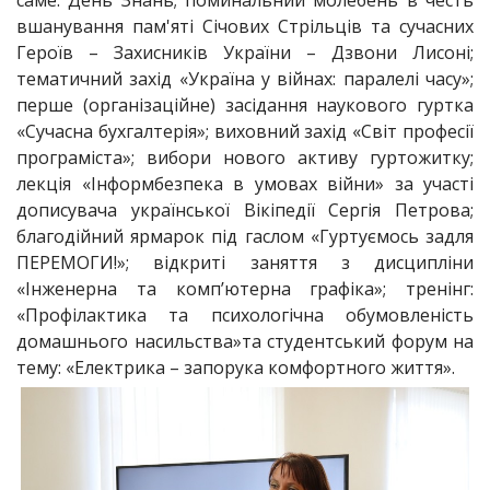
саме: День Знань; поминальний молебень в честь
вшанування пам'яті Січових Стрільців та сучасних
Героїв – Захисників України – Дзвони Лисоні;
тематичний захід «Україна у війнах: паралелі часу»;
перше (організаційне) засідання наукового гуртка
«Сучасна бухгалтерія»; виховний захід «Світ професії
програміста»; вибори нового активу гуртожитку;
лекція «Інформбезпека в умовах війни» за участі
дописувача української Вікіпедії Сергія Петрова;
благодійний ярмарок під гаслом «Гуртуємось задля
ПЕРЕМОГИ!»; відкриті заняття з дисципліни
«Інженерна та комп’ютерна графіка»; тренінг:
«Профілактика та психологічна обумовленість
домашнього насильства»та студентський форум на
тему: «Електрика – запорука комфортного життя».