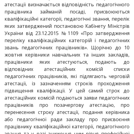
атестації визначається відповідність педагогічного
працівника займаній посаді, присвоюються
кваліфікаційні категорії, педагогічні звання, перелік
яких затверджений постановою Кабінету Міністрів
України від 23.12.2015 №1109 «Про затвердження
переліку кваліфікаційних категорій і педагогічних
звань педагогічних працівників». Щорічно до 10
жовтня керівники навчальних та інших закладів,
працівники яких атестуються, подають до
відповідних атестаційних комісій списки
педагогічних працівників, які підлягають черговій
атестації, із зазначенням строків проходження
підвищення кваліфікації. У цей самий строк до
атестаційних комісій подаються заяви педагогічних
працівників про позачергову атестацію, про
перенесення строку атестації, подання керівника
або педагогічної ради закладу про присвоєння
працівнику кваліфікаційної категорії, педагогічного
звання та у разі зниження ним рівня професійної