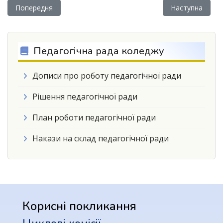
Попередня стаття: Якість освіти під час очного навчання –
Наступна ста
Попередня
Наступна
Педагогічна рада коледжу
Дописи про роботу педагогічної ради
Рішення педагогічної ради
План роботи педагогічної ради
Накази на склад педагогічної ради
Корисні покликання