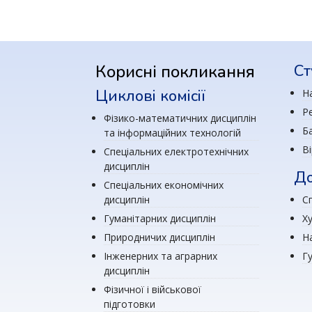
Корисні покликання
Ст
Циклові комісії
Н
Р
Фізико-математичних дисциплін
Ба
та інформаційних технологій
В
Спеціальних електротехнічних
дисциплін
До
Спеціальних економічних
дисциплін
Сп
Гуманітарних дисциплін
Х
Природничих дисциплін
Н
Інженерних та аграрних
Г
дисциплін
Фізичної і військової
підготовки