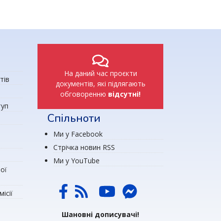
На даний час проєкти
тів
документів, які підлягають
обговоренню
відсутні!
туп
Спільноти
Ми у Facebook
Стрічка новин RSS
Ми у YouTube
ої
ісії
Шановні дописувачі!