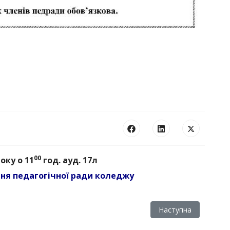
00
оку о 11
год. ауд. 17л
ння педагогічної ради коледжу
ради коледжу
Наступна стаття: Пр
Наступна