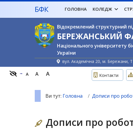
БФК
ГОЛОВНА
КОЛЕДЖ
СТР
Відокремлений структурний пі
БЕРЕЖАНСЬКИЙ 
Національного університету бі
України
вул. Академічна 20, м. Бережани, Т
A
A
A
Контакти
Ви тут:
Головна
Дописи про робот
Дописи про робот