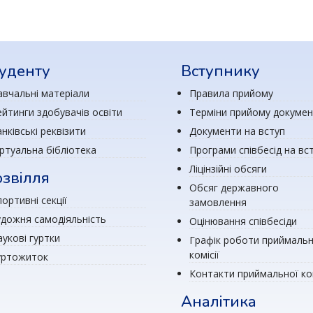
уденту
Вступнику
авчальні матеріали
Правила прийому
ейтинги здобувачів освіти
Терміни прийому докумен
нківські реквізити
Документи на вступ
іртуальна бібліотека
Програми співбесід на вс
Ліцінзійні обсяги
звілля
Обсяг державного
ортивні секції
замовлення
удожня самодіяльність
Оцінювання співбесіди
аукові гуртки
Графік роботи приймальн
комісії
уртожиток
Контакти приймальної ком
Аналітика