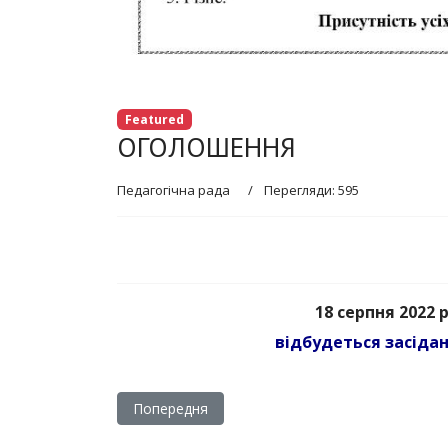
Featured
ОГОЛОШЕННЯ
Педагогічна рада
Перегляди: 595
18 серпня 2022 р
відбудеться засіда
Попередня стаття: Про роботу педагогічної 
Попередня