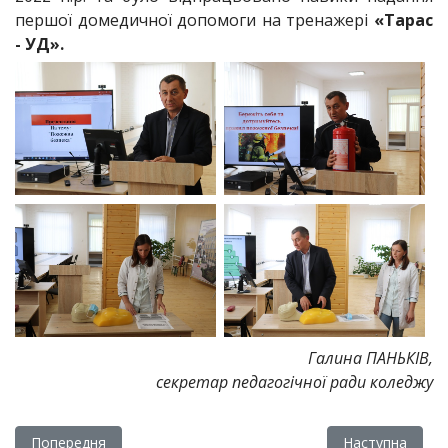
першої домедичної допомоги на тренажері
«Тарас
- УД».
Галина ПАНЬКІВ,
секретар педагогічної ради коледжу
Попередня стаття: Про роботу педагогічної ради коледжу
Наступна статт
Попередня
Наступна