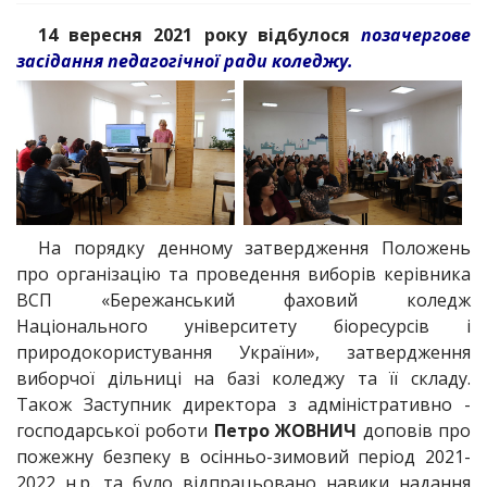
14 вересня 2021 року відбулося
позачергове
засідання педагогічної ради коледжу.
На порядку денному затвердження Положень
про організацію та проведення виборів керівника
ВСП «Бережанський фаховий коледж
Національного університету біоресурсів і
природокористування України», затвердження
виборчої дільниці на базі коледжу та її складу.
Також Заступник директора з адміністративно -
господарської роботи
Петро ЖОВНИЧ
доповів про
пожежну безпеку в осінньо-зимовий період 2021-
2022 н.р. та було відпрацьовано навики надання