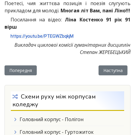
Поетесі, чия життєва позиція і поезія слугують
прикладом для молоді.
Многая літ Вам, пані Ліно!!!
Посилання на відео:
Ліна Костенко 91 рік 91
вірш
https://youtu.be/PTEGWZbqkjM
Викладач циклової комісії гуманітарних дисциплін
Степан ЖЕРЕБЕЦЬКИЙ
Попередня стаття: ВІТАННЯ З ДНЕМ НАРОДЖЕННЯ!
Наступна статт
Попередня
Наступна
Схеми руху між корпусам
коледжу
Головний корпус - Полігон
Головний корпус - Гуртожиток