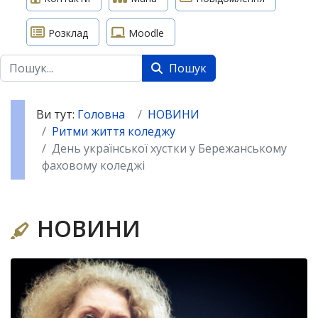
Розклад
Moodle
Пошук
Пошук
Ви тут:
Головна
НОВИНИ
Ритми життя коледжу
День української хустки у Бережанському
фаховому коледжі
НОВИНИ