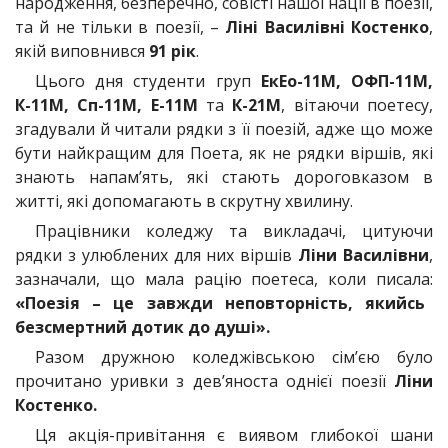
народження, безперечно, совісті нашої нації в поезії,
та й не тільки в поезії, –
Ліні Василівні Костенко
,
якій виповнився
91 рік
.
Цього дня студенти груп
ЕкЕо-11М, ОФП-11М,
К-11М, Сп-11М, Е-11М
та
К-21М
, вітаючи поетесу,
згадували й читали рядки з її поезій, адже що може
бути найкращим для Поета, як не рядки віршів, які
знають напам’ять, які стають дороговказом в
житті, які допомагають в скрутну хвилину.
Працівники коледжу та викладачі, цитуючи
рядки з улюблених для них віршів
Ліни Василівни
,
зазначали, що мала рацію поетеса, коли писала:
«Поезія – це завжди неповторність, якийсь
безсмертний дотик до душі».
Разом дружною коледжівською сім’єю було
прочитано уривки з дев’яноста однієї поезії
Ліни
Костенко.
Ця акція-привітання є виявом глибокої шани