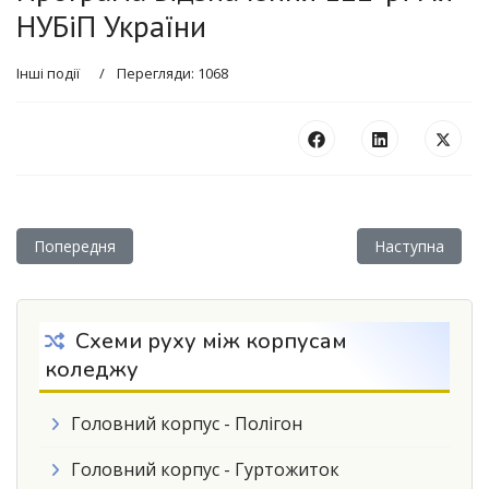
НУБіП України
Інші події
Перегляди: 1068
Попередня стаття: 31 ТРАВНЯ – ВСЕСВІТНІЙ ДЕНЬ БОРО
Наступна статт
Попередня
Наступна
Схеми руху між корпусам
коледжу
Головний корпус - Полігон
Головний корпус - Гуртожиток