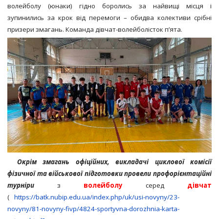
волейболу (юнаки) гідно боролись за найвищі місця і
зупинились за крок від перемоги – обидва колективи срібні
призери змагань. Команда дівчат-волейболісток п’ята.
Окрім змагань офіційних, викладачі циклової комісії
фізичної та військової підготовки провели профорієнтаційні
турніри
з
волейболу
серед
дівчат
(
https://batk.nubip.edu.ua/index.php/uk/usi-novyny/23-
novyny/81-novyny-fivp/4824-sportyvna-dorozhnia-karta-