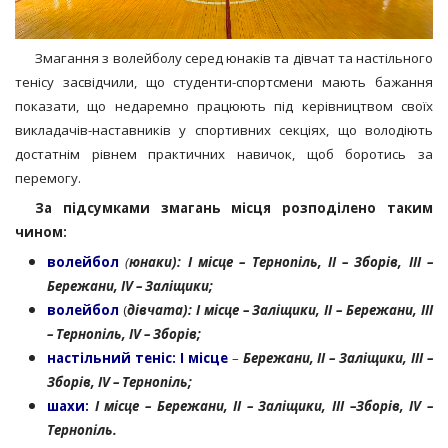
Змагання з волейболу серед юнаків та дівчат та настільного
тенісу засвідчили, що студенти-спортсмени мають бажання
показати, що недаремно працюють під керівництвом своїх
викладачів-наставників у спортивних секціях, що володіють
достатнім рівнем практичних навичок, щоб боротись за
перемогу.
За підсумками змагань місця розподілено таким
чином:
волейбол
(
юнаки): І місце – Тернопіль, ІІ – Зборів, ІІІ –
Бережани, ІV – Заліщики;
волейбол
(
дівчата): І місце – Заліщики, ІІ – Бережани, ІІІ
– Тернопіль, ІV – Зборів;
настільний теніс: І місце
–
Бережани, ІІ – Заліщики, ІІІ –
Зборів, ІV – Тернопіль;
шахи:
І місце – Бережани, ІІ – Заліщики, ІІІ –Зборів, ІV –
Тернопіль.