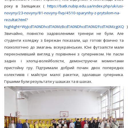
року в Заліщиках (
https://batk.nubip.edu.ua/index.php/uk/usi-
novyny/23-novyny/81-novyny-fivp/4510-sparynhy-z-prytsilom-na-
rezultat.html?
highlight=WyJcdTA0NDhcdTA0MzBcdTA0NDhcdTA0M2FcdTA0MzgiXQ
)
Звичайно, повністю задоволеними тренери не були. Але
студенти коледжу з Бережан показали, що готові фізично та
психологічно до змагань всеукраїнських. Юні футзалісти мали
переконливіший вигляд у порівнянні з суперником. Не пасли
задніх і хлопці-волейболісти, демонструючи моментами
пристойну гру. Підтримали добрий почин двох попередніх
колективів і майстри малої ракетки, здолавши суперника.
Гіршими були результати у шашках та в шахах.