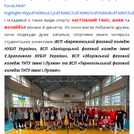
fizruk.html?
highlight=WyJcdTA0MzciLCJcdTA0M2ZcdTA0M2VcdTA0MzRcdTA0NTZ
і складався з таких видів спорту:
настільний теніс, шахи
та
волейбол
(юнаки й дівчата). Усі охочі могли побачити дружні,
хоча подекуди дуже запальні, спортивні змаги чотирьох
студентських колективів (
ВСП «Бережанський фаховий коледж
НУБіП України», ВСП «Заліщицький фаховий коледж імені
Є.Храпливого НУБіП України», ВСП «Зборівський фаховий
коледж ТНТУ імені І.Пулюя» та ВСП «Тернопільський фаховий
коледж ТНТУ імені І.Пулюя»
).