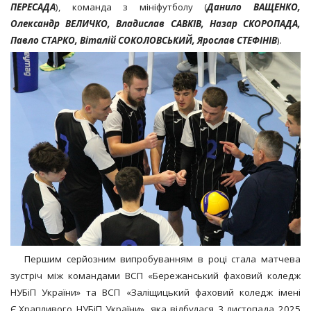
ПЕРЕСАДА
), команда з мініфутболу (
Данило ВАЩЕНКО,
Олександр ВЕЛИЧКО, Владислав САВКІВ, Назар СКОРОПАДА,
Павло СТАРКО, Віталій СОКОЛОВСЬКИЙ, Ярослав СТЕФІНІВ
).
Першим серйозним випробуванням в році стала матчева
зустріч між командами ВСП «Бережанський фаховий коледж
НУБіП України» та ВСП «Заліщицький фаховий коледж імені
Є.Храпливого НУБіП України», яка відбулася 3 листопада 2025