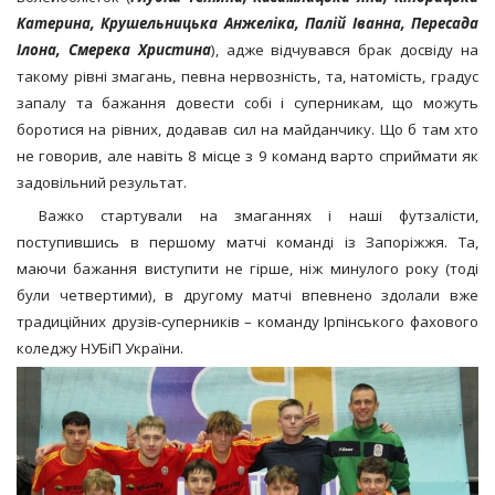
Катерина, Крушельницька Анжеліка, Палій Іванна, Пересада
Ілона, Смерека Христина
), адже відчувався брак досвіду на
такому рівні змагань, певна нервозність, та, натомість, градус
запалу та бажання довести собі і суперникам, що можуть
боротися на рівних, додавав сил на майданчику. Що б там хто
не говорив, але навіть 8 місце з 9 команд варто сприймати як
задовільний результат.
Важко стартували на змаганнях і наші футзалісти,
поступившись в першому матчі команді із Запоріжжя. Та,
маючи бажання виступити не гірше, ніж минулого року (тоді
були четвертими), в другому матчі впевнено здолали вже
традиційних друзів-суперників – команду Ірпінського фахового
коледжу НУБіП України.