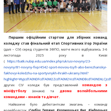
Першим офіційним стартом для збірних команд
коледжу став фінальний етап Спортивних ігор України
(далі – СІУ) серед студентів ЗФПО, матчі якого відбувались 3-6
листопада 2025 року в Києві
(
https://batk.nubip.edu.ua/index.php/uk/usi-novyny/23-
novyny/81-novyny-fivp/4542-sport-movoiu-tsyfr-abo-berezhanskyi-
fakhovyi-koledzhu-na-sportyvnykh-ihrakh-ukrainy.html?
highlight=WyJcdTA0NDFcdTA0M2ZcdTA0M2VcdTA0NDBcdTA0NDIiLCJ
других СІУ коледж був представлений
командою з
мініфутболу
(юнаки) та
двома волейбольними
командами – юнаків та дівчат.
Найважче було дебютанткам змагань – команді
волейболісток (
Глубіш Тетяна, Кагамлицька Яна, Кіндрацька