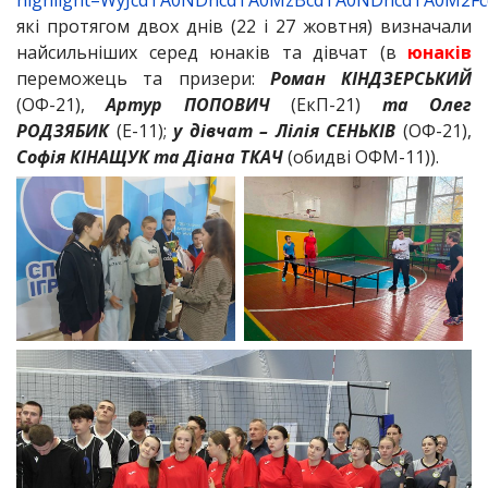
highlight=WyJcdTA0NDhcdTA0MzBcdTA0NDhcdTA0M2F
які протягом двох днів (22 і 27 жовтня) визначали
найсильніших серед юнаків та дівчат (в
юнаків
переможець та призери:
Роман КІНДЗЕРСЬКИЙ
(ОФ-21),
Артур ПОПОВИЧ
(ЕкП-21)
та Олег
РОДЗЯБИК
(Е-11);
у дівчат – Лілія СЕНЬКІВ
(ОФ-21),
Софія КІНАЩУК та Діана ТКАЧ
(обидві ОФМ-11)).