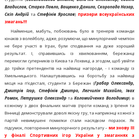
Владислав, Старко Павло, Ващенко Данило, Скоропада Назар,
Скіп Андрій
та
Стефінів Ярослав
)
призери всеукраїнських
змагань!!!
Найменше, мабуть, побоювань було в тренерів команди
юнаків з волейболу, адже, розуміючи, що минулорічний чемпіон
не бере участі в Іграх, були сподівання на дуже хороший
результат. І, справившись із хвилюванням, бережанці
перемогли суперників із Києва та Лохвиці, а згодом, щоб увійти
до трійки претендентів на найвищі нагороди, - і команду із
Хмельницького. Налаштувавшись на боротьбу за найвищі
місця на п’єдесталі, студенти з Бережан (
Грабар Олександр,
Дмитрів Ігор, Стефінів Дмитро, Легчилін Михайло, Івах
Роман, Петрушка Олександр
та
Коломийченко Володимир
) в
кожному з двох фінальних матчів (проти команд з Ірпеня та
Вінниці) демонстрували доволі якісну гру, та наприкінці кожної з
партій невимушені помилки стали наслідком поразок. Як
підсумок, повторення минулорічного результату –
ми знову ІІІ
у фіналі Спортивних ігор України у змаганнях з