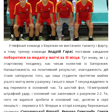
У півфіналі команді з Бережан не вистачило таланту і фарту,
а тому тренер команди
Андрій Гарас
поставив завдання
поборотися за медалі у матчі за ІІІ місце.
Тут знову, як і у
стартовому поєдинку, нас чекав колектив із Запоріжжя.
Налаштованість на позитивний результат, злагодженість дій
стали запорукою того, що наші студенти протягом майже
усього матчу вели у рахунку. І всього лише 7 секунд відділяло їх
від перемоги в основний час. Та шостий фол, 10-метровий
штрафний удар, і основний час закінчився з рахунком 2:2. Те,
чого не вдалося зробити в основний час, досягли в серії
пенальті – перемога 6:5. Вперше в історії коледжу бережанські
студенти (
Соколовський Віталій, Величко Олександр, Савків