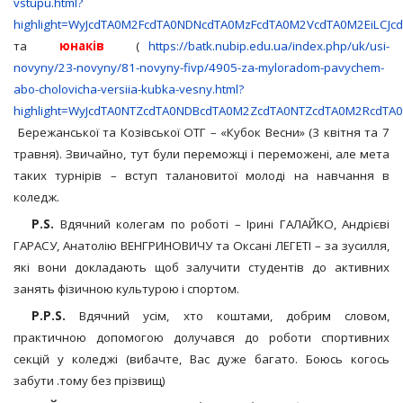
vstupu.html?
highlight=WyJcdTA0M2FcdTA0NDNcdTA0MzFcdTA0M2VcdTA0M2EiLCJ
та
юнаків
(
https://batk.nubip.edu.ua/index.php/uk/usi-
novyny/23-novyny/81-novyny-fivp/4905-za-myloradom-pavychem-
abo-cholovicha-versiia-kubka-vesny.html?
highlight=WyJcdTA0NTZcdTA0NDBcdTA0M2ZcdTA0NTZcdTA0M2RcdTA
Бережанської та Козівської ОТГ – «Кубок Весни» (3 квітня та 7
травня). Звичайно, тут були переможці і переможені, але мета
таких турнірів – вступ талановитої молоді на навчання в
коледж.
P.S.
Вдячний колегам по роботі – Ірині ГАЛАЙКО, Андрієві
ГАРАСУ, Анатолію ВЕНГРИНОВИЧУ та Оксані ЛЕГЕТІ – за зусилля,
які вони докладають щоб залучити студентів до активних
занять фізичною культурою і спортом.
P.P.S.
Вдячний усім, хто коштами, добрим словом,
практичною допомогою долучався до роботи спортивних
секцій у коледжі (вибачте, Вас дуже багато. Боюсь когось
забути .тому без прізвищ)