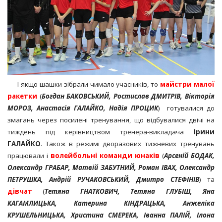
І якщо шашки зібрали чимало учасників, то
майстри малої
ракетки
(
Богдан БАКОВСЬКИЙ, Ростислав ДМИТРІВ, Вікторія
МОРОЗ, Анастасія ГАЛАЙКО, Надія ПРОЦИК
) готувалися до
змагань через посилені тренування, що відбувалися двічі на
тиждень під керівництвом тренера-викладача
Ірини
ГАЛАЙКО
. Також в режимі дворазових тижневих тренувань
працювали і
волейбольні команди юнаків
(
Арсеній БОДАК,
Олександр ГРАБАР, Матвій ЗАБУТНИЙ, Роман ІВАХ, Олександр
ПЕТРУШКА, Андрій РУЧАКОВСЬКИЙ, Дмитро СТЕФІНІВ
) та
дівчат
(
Тетяна ГНАТКОВИЧ, Тетяна ГЛУБІШ, Яна
КАГАМЛИЦЬКА, Катерина КІНДРАЦЬКА, Анжеліка
КРУШЕЛЬНИЦЬКА, Христина СМЕРЕКА, Іванна ПАЛІЙ, Ілона