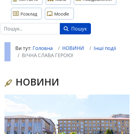
Розклад
Moodle
Пошук
Пошук
Ви тут:
Головна
НОВИНИ
Інші події
ВІЧНА СЛАВА ГЕРОЮ!
НОВИНИ