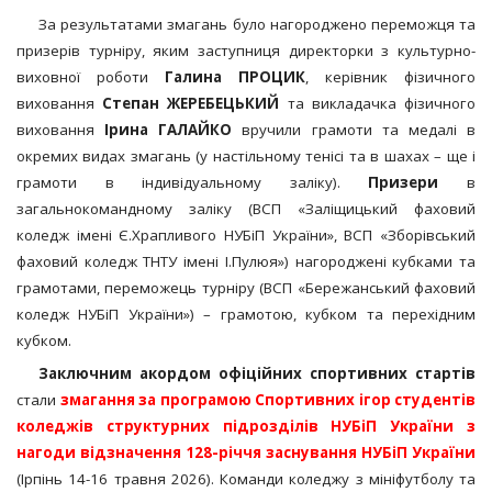
За результатами змагань було нагороджено переможця та
призерів турніру, яким заступниця директорки з культурно-
виховної роботи
Галина ПРОЦИК
, керівник фізичного
виховання
Степан ЖЕРЕБЕЦЬКИЙ
та викладачка фізичного
виховання
Ірина ГАЛАЙКО
вручили грамоти та медалі в
окремих видах змагань (у настільному тенісі та в шахах – ще і
грамоти в індивідуальному заліку).
Призери
в
загальнокомандному заліку (ВСП «Заліщицький фаховий
коледж імені Є.Храпливого НУБіП України», ВСП «Зборівський
фаховий коледж ТНТУ імені І.Пулюя») нагороджені кубками та
грамотами, переможець турніру (ВСП «Бережанський фаховий
коледж НУБіП України») – грамотою, кубком та перехідним
кубком.
Заключним акордом офіційних спортивних стартів
стали
змагання за програмою Спортивних ігор студентів
коледжів структурних підрозділів НУБіП України з
нагоди відзначення 128-річчя заснування НУБіП України
(Ірпінь 14-16 травня 2026). Команди коледжу з мініфутболу та