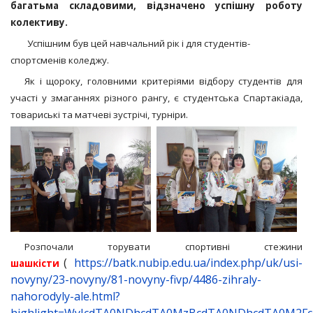
багатьма складовими, відзначено успішну роботу
колективу.
Успішним був цей навчальний рік і для студентів-
спортсменів коледжу.
Як і щороку, головними критеріями відбору студентів для
участі у змаганнях різного рангу, є студентська Спартакіада,
товариські та матчеві зустрічі, турніри.
Розпочали торувати спортивні стежини
(
https://batk.nubip.edu.ua/index.php/uk/usi-
шашкісти
novyny/23-novyny/81-novyny-fivp/4486-zihraly-
nahorodyly-ale.html?