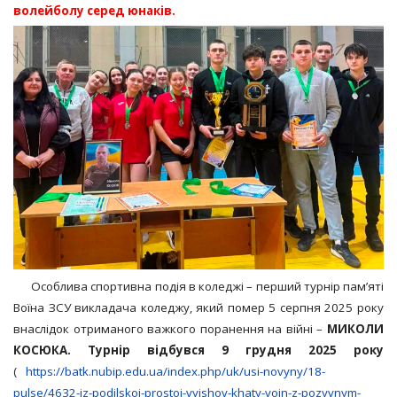
волейболу серед юнаків.
Особлива спортивна подія в коледжі – перший турнір пам’яті
Воїна ЗСУ викладача коледжу, який помер 5 серпня 2025 року
внаслідок отриманого важкого поранення на війні –
МИКОЛИ
КОСЮКА. Турнір відбувся 9 грудня 2025 року
(
https://batk.nubip.edu.ua/index.php/uk/usi-novyny/18-
pulse/4632-iz-podilskoi-prostoi-vyishov-khaty-voin-z-pozyvnym-