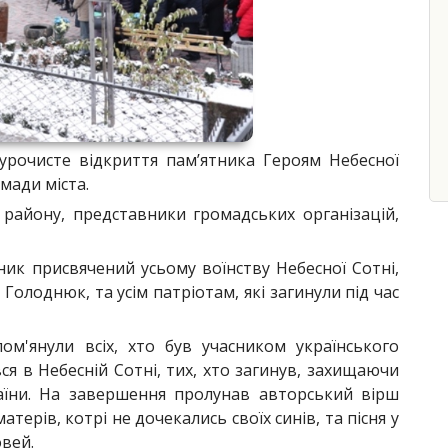
урочисте відкриття пам’ятника Героям Небесної
мади міста.
а району, представники громадських організацій,
ник присвячений усьому воїнству Небесної Сотні,
 Голоднюк, та усім патріотам, які загинули під час
м'янули всіх, хто був учасником українського
ся в Небесній Сотні, тих, хто загинув, захищаючи
раїни. На завершення пролунав авторський вірш
терів, котрі не дочекались своїх синів, та пісня у
вей.