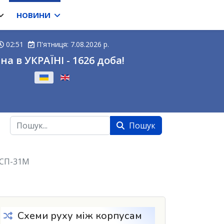
НОВИНИ
02:51
П'ятниця: 7.08.2026 р.
на в УКРАЇНІ - 1626 доба!
ову
Пошук
Пошук
 СП-31М
Схеми руху між корпусам