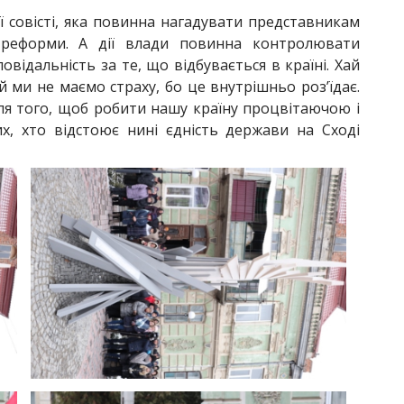
ї совісті, яка повинна нагадувати представникам
реформи. А дії влади повинна контролювати
овідальність за те, що відбувається в країні. Хай
й ми не маємо страху, бо це внутрішньо роз’їдає.
для того, щоб робити нашу країну процвітаючою і
х, хто відстоює нині єдність держави на Сході