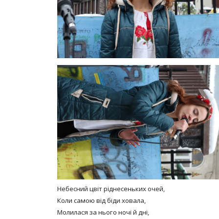
Небесний цвіт ріднесеньких очей,
Коли самою від біди ховала,
Молилася за нього ночі й дні,