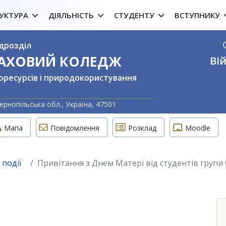
УКТУРА
ДІЯЛЬНІСТЬ
СТУДЕНТУ
ВСТУПНИКУ
дрозділ
ФАХОВИЙ КОЛЕДЖ
Вій
оресурсів і природокористування
Оберіть свою м
ернопільська обл., Україна, 47501
Мапа
Повідомлення
Розклад
Moodle
 події
Привітання з Днем Матері від студентів групи