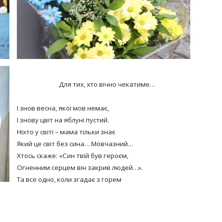
Для тих, хто вічно чекатиме…
І знов весна, якої мов немає,
І знову цвіт на яблуні пустий.
Ніхто у світі – мама тільки знає
Який це світ без сина… Мовчазний…
Хтось скаже: «Син твій був героєм,
Огненним серцем він закрив людей…».
Та все одно, коли згадає з горем