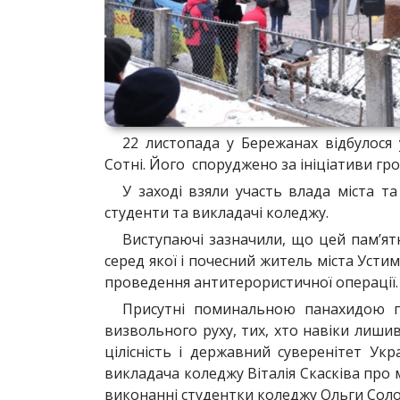
22 листопада у Бережанах відбулося 
Сотні. Його споруджено за ініціативи гро
У заході взяли участь влада міста т
студенти та викладачі коледжу.
Виступаючі зазначили, що цей пам’ят
серед якої і почесний житель міста Устим
проведення антитерористичної операції.
Присутні поминальною панахидою по
визвольного руху, тих, хто навіки лишив
цілісність і державний суверенітет Ук
викладача коледжу Віталія Скасківа про ма
виконанні студентки коледжу Ольги Соло