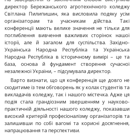
директор Бережанського агротехнічного коледжу
Світлана Пилипишин, яка висловила подяку усім
організаторам та учасникам дійства. Такі
конференції мають велике значення не тільки для
поглиблення вивчення важливих сторінок нашої
історії, але й загалом для суспільства. Західно-
Українська Народна Республіка та Українська
Народна Республіка в історичному вимірі – це та
база, основа й фундамент створення сучасної
незалежної України, – підсумувала директор.
Варто визнати, що ця конференція ще довго не
сходитиме із тем обговорень як у колах студентів та
викладачів коледжу, так і нашого містечка. Адже ця
подія стала грандіозним звершенням у науково-
практичній діяльності нашого коледжу, показавши
високий критерій професіоналізму організаторів та
залишивши по собі вагомі та корисні досягнення,
напрацювання та перспективи.