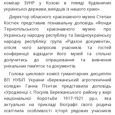
комісар ЗУНР у Козові в плеяді будівничих
української держави, вихідців із нашого краю».
Директор обласного краєзнавчого музею Степан
Костюк представив пізнавальну доповідь «Фонди
Тернопільського краєзнавчого музею про
Українську народну республіку та Західноукраїнську
народну республіку: група «Рідкісні документи»,
опісля чого запросив учасників та гостей
конференції відвідати його музей та спільно
долучитись до опрацювання та вивчення
унікальних пам’яток та документів.
Голова циклової комісії гуманітарних дисциплін
ВП НУБіП України «Бережанський агротехнічний
коледж» Ганна П’єнтак представила доповідь
«Уродженці с. Посухів Бережанського району у вирі
національної боротьби 1917-1921 рр.», яка
актуально на прикладі біографії свого родича
освітлила особливості історії рядових учасників