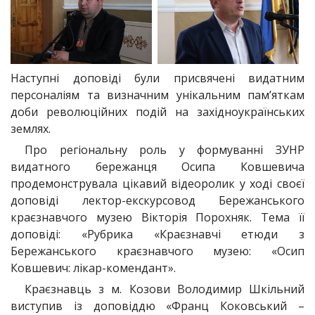
Наступні доповіді були присвячені видатним
персоналіям та визначним унікальним пам’яткам
доби революційних подій на західноукраїнських
землях.
Про регіональну роль у формуванні ЗУНР
видатного бережанця Осипа Ковшевича
продемонструвала цікавий відеоролик у ході своєї
доповіді лектор-екскурсовод Бережанського
краєзнавчого музею Вікторія Порохняк. Тема її
доповіді: «Рубрика «Краєзнавчі етюди з
Бережанського краєзнавчого музею: «Осип
Ковшевич: лікар-комендант».
Краєзнавць з м. Козови Володимир Шкільний
виступив із доповіддю «Франц Коковський –