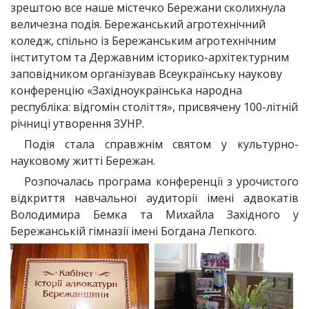
зрештою все наше містечко Бережани сколихнула
величезна подія. Бережанський агротехнічний
коледж, спільно із Бережанським агротехнічним
інститутом та Державним історико-архітектурним
заповідником організував Всеукраїнську наукову
конференцію «Західноукраїнська народна
республіка: відгомін століття», присвячену 100-літній
річниці утворення ЗУНР.
Подія стала справжнім святом у культурно-
науковому житті Бережан.
Розпочалась програма конференції з урочистого
відкриття навчальної аудиторії імені адвокатів
Володимира Бемка та Михайла Західного у
Бережанській гімназії імені Богдана Лепкого.