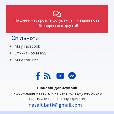
На даний час проєкти документів, які підлягають
обговоренню
відсутні!
Спільноти
Ми у Facebook
Стрічка новин RSS
Ми у YouTube
Шановні дописувачі!
Інформаційні матеріали на сайт коледжу необхідно
надсилати на поштову скриньку
nasait.batk@gmail.com