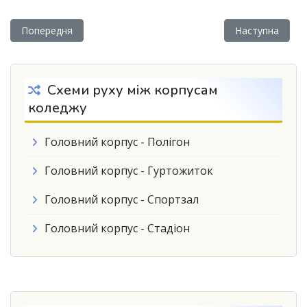
Попередня стаття: Профорієнтаційна робота студентки НУБ
Наступна статт
Попередня
Наступна
Схеми руху між корпусам
коледжу
Головний корпус - Полігон
Головний корпус - Гуртожиток
Головний корпус - Спортзал
Головний корпус - Стадіон