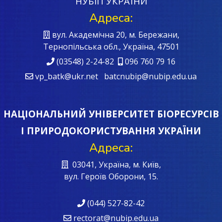
НУБІП УКРАЇНИ
Адреса:
вул. Академічна 20, м. Бережани,
Тернопільська обл., Україна, 47501
(03548) 2-24-82
096 760 79 16
vp_batk@ukr.net batcnubip@nubip.edu.ua
НАЦІОНАЛЬНИЙ УНІВЕРСИТЕТ БІОРЕСУРСІВ
І ПРИРОДОКОРИСТУВАННЯ УКРАЇНИ
Адреса:
03041, Україна, м. Київ,
вул. Героїв Oборони, 15.
(044) 527-82-42
rectorat@nubip.edu.ua