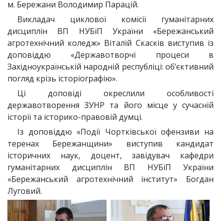
м. Бережани Володимир Парацій.
Викладач циклової комісії гуманітарних
дисциплін ВП НУБіП України «Бережанський
агротехнічний коледж» Віталій Скасків виступив із
доповіддю «Державотворчі процеси в
Західноукраїнській народній республіці: об’єктивний
погляд крізь історіографію».
Ці доповіді окреслили особливості
державотворення ЗУНР та його місце у сучасній
історії та історико-правовій думці.
Із доповіддю «Події Чортківської офензиви на
теренах Бережанщини» виступив кандидат
історичних наук, доцент, завідувач кафедри
гуманітарних дисциплін ВП НУБіП України
«Бережанський агротехнічний інститут» Богдан
Луговий.