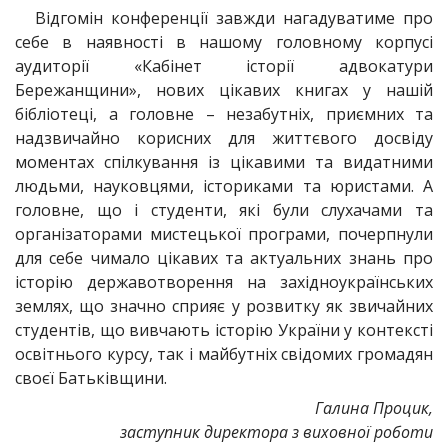
Відгомін конференції завжди нагадуватиме про
себе в наявності в нашому головному корпусі
аудиторії «Кабінет історії адвокатури
Бережанщини», нових цікавих книгах у нашій
бібліотеці, а головне – незабутніх, приємних та
надзвичайно корисних для життєвого досвіду
моментах спілкування із цікавими та видатними
людьми, науковцями, істориками та юристами. А
головне, що і студенти, які були слухачами та
організаторами мистецької програми, почерпнули
для себе чимало цікавих та актуальних знань про
історію державотворення на західноукраїнських
землях, що значно сприяє у розвитку як звичайних
студентів, що вивчають історію України у контексті
освітнього курсу, так і майбутніх свідомих громадян
своєї Батьківщини.
Галина Процик,
заступник директора з виховної роботи