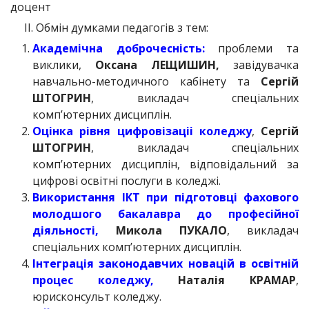
доцент
ІІ. Обмін думками педагогів з тем:
Академічна доброчесність:
проблеми та
виклики,
Оксана ЛЕЩИШИН,
завідувачка
навчально-методичного кабінету та
Сергій
ШТОГРИН
, викладач спеціальних
комп’ютерних дисциплін.
Оцінка рівня цифровізаціі коледжу
,
Сергій
ШТОГРИН
, викладач спеціальних
комп’ютерних дисциплін, відповідальний за
цифрові освітні послуги в коледжі.
Використання ІКТ при підготовці фахового
молодшого бакалавра до професійної
діяльності,
Микола ПУКАЛО
, викладач
спеціальних комп’ютерних дисциплін.
Інтеграція законодавчих новацій в освітній
процес коледжу,
Наталія КРАМАР
,
юрисконсульт коледжу.