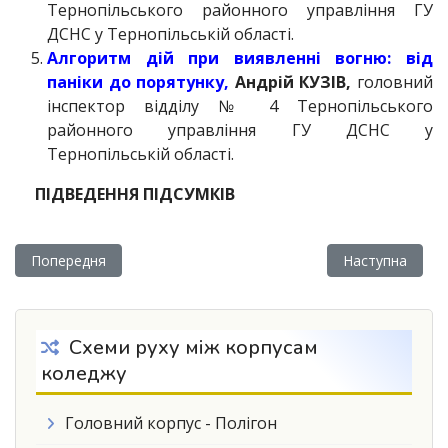
Тернопільського районного управління ГУ
ДСНС у Тернопільській області.
Алгоритм дій при виявленні вогню: від
паніки до порятунку,
Андрій КУЗІВ,
головний
інспектор відділу № 4 Тернопільського
районного управління ГУ ДСНС у
Тернопільській області.
ПІДВЕДЕННЯ ПІДСУМКІВ
Попередня стаття: Некролог
Наступна ста
Попередня
Наступна
Схеми руху між корпусам
коледжу
Головний корпус - Полігон