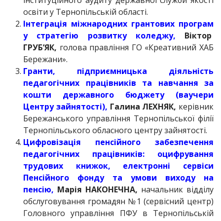
інституційного аудиту державної служби якості
освіти у Тернопільській області.
Інтеграція міжнародних грантових програм
у стратегію розвитку коледжу,
Віктор
ГРУБ’ЯК,
голова правління ГО «Креативний ХАБ
Бережани».
Гранти, підприємницька діяльність
педагогічних працівників та навчання за
кошти державного бюджету (ваучери
Центру зайнятості),
Галина ЛЕХНЯК,
керівник
Бережанського управління Тернопільської філії
Тернопільського обласного центру зайнятості.
Цифровізація пенсійного забезпечення
педагогічних працівників: оцифрування
трудових книжок, електронні сервіси
Пенсійного фонду та умови виходу на
пенсію,
Марія НАКОНЕЧНА,
начальник відділу
обслуговування громадян №1 (сервісний центр)
Головного управління ПФУ в Тернопільській