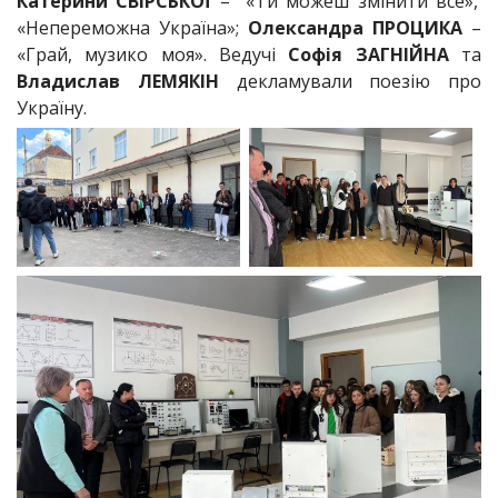
Катерини СВІРСЬКОЇ
– «Ти можеш змінити все»,
«Непереможна Україна»;
Олександра ПРОЦИКА
–
«Грай, музико моя». Ведучі
Софія
ЗАГНІЙНА
та
Владислав ЛЕМЯКІН
декламували поезію про
Україну.