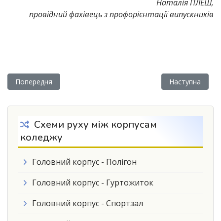
Наталія ПЛЕШ,
провідний фахівець з профорієнтації випускників
Попередня стаття: День вишиванки і день родини у Бережа
Наступна ста
Попередня
Наступна
Схеми руху між корпусам
коледжу
Головний корпус - Полігон
Головний корпус - Гуртожиток
Головний корпус - Спортзал