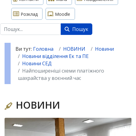
Розклад
Moodle
Пошук
Пошук
Ви тут:
Головна
НОВИНИ
Новини
Новини відділення Ек та ПЕ
Новини СЕД
Найпоширеніші схеми платіжного
шахрайства у воєнний час
НОВИНИ