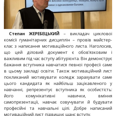
Степан ЖЕРЕБЕЦЬКИЙ
– викладач циклової
комісії гуманітарних дисциплін – провів майстер-
клас з написання мотиваційного листа. Наголосив,
що цей діловий документ є обов’язковим і
важливим під час вступу абітурієнта. Він демонструє
бажання вступника навчатися певної професії саме
в цьому закладі освіти. Також мотиваційний лист
покликаний мотивувати коледж зарахувати саме
цього кандидата як найбільш зацікавленого у
навчанні, репрезентує вступника як особистість:
його комунікативні навички, вміння
самопрезентації, навчає озвучувати й будувати
професійні та навчальні цілі. Добре написаний
мотиваційний лист підвищує шанс вступу.