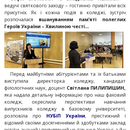
ведучі святкового заходу – гостинно привітали всіх
присутніх. Як і кожна подія в коледжі, зустріч
розпочалася
вшануванням пам’яті полеглих
Героїв України – Хвилиною честі…
Перед майбутніми абітурієнтами та їх батьками
виступила директорка коледжу, кандидат
філологічних наук, доцент
Світлана ПИЛИПИШИН,
яка надала детальну інформацію про наш фаховий
коледж, окреслила перспективи навчання
випускників коледжу в базовому університеті,
розповіла про
НУБіП України
, престижний і
відомий своїми досягненнями й здобутками заклад
освіти, знаний і популярний не тільки в Україні, а й у