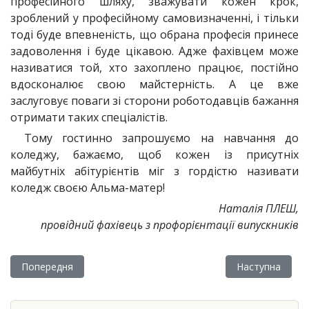
професійного шляху, зважувати кожен крок,
зроблений у професійному самовизначенні, і тільки
тоді буде впевненість, що обрана професія принесе
задоволення і буде цікавою. Адже фахівцем може
називатися той, хто захоплено працює, постійно
вдосконалює свою майстерність. А це вже
заслуговує поваги зі сторони роботодавців бажання
отримати таких спеціалістів.
Тому гостинно запрошуємо на навчання до
коледжу, бажаємо, щоб кожен із присутніх
майбутніх абітурієнтів міг з гордістю називати
коледж своєю Альма-матер!
Наталія ПЛЕШ,
провідний фахівець з профорієнтації випускників
Попередня стаття: Оголошення: зустрічі з кандидатами на п
Наступна стат
Попередня
Наступна