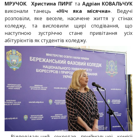
МРУЧОК
.
Христина ПИРІГ
та
Адріан КОВАЛЬЧУК
виконали танець
«Ніч яка місячна»
. Ведучі
розповіли, яке веселе, насичене життя у стінах
коледжу, та висловили щирі сподівання, що
наступною зустріччю стане привітання усіх
абітурієнтів як студентів коледжу.
Відповідальний секретар приймальної комісії