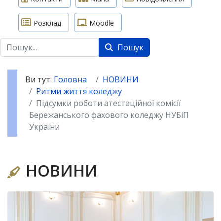
Розклад
Moodle
Пошук
Пошук
Ви тут:
Головна
НОВИНИ
Ритми життя коледжу
Підсумки роботи атестаційної комісії
Бережанського фахового коледжу НУБіП
України
НОВИНИ