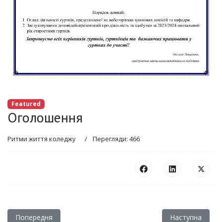
Featured
Оголошення
Ритми життя коледжу
Перегляди: 466
Попередня стаття: Вітання!
Наступна статт
Попередня
Наступна