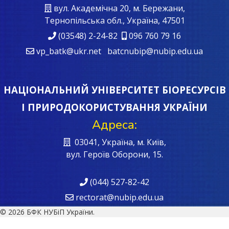
вул. Академічна 20, м. Бережани,
Тернопільська обл., Україна, 47501
(03548) 2-24-82
096 760 79 16
vp_batk@ukr.net batcnubip@nubip.edu.ua
НАЦІОНАЛЬНИЙ УНІВЕРСИТЕТ БІОРЕСУРСІВ
І ПРИРОДОКОРИСТУВАННЯ УКРАЇНИ
Адреса:
03041, Україна, м. Київ,
вул. Героїв Oборони, 15.
(044) 527-82-42
rectorat@nubip.edu.ua
© 2026 БФК НУБіП України.