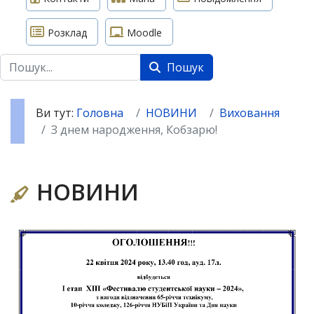
Розклад
Moodle
Пошук
Пошук
Ви тут:
Головна
НОВИНИ
Виховання
З днем народження, Кобзарю!
НОВИНИ