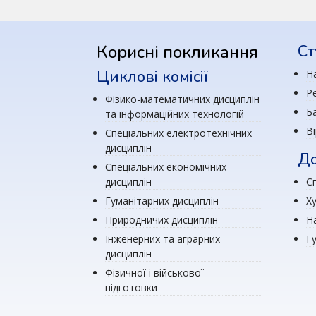
Корисні покликання
Ст
Циклові комісії
Н
Р
Фізико-математичних дисциплін
Ба
та інформаційних технологій
В
Спеціальних електротехнічних
дисциплін
До
Спеціальних економічних
дисциплін
Сп
Гуманітарних дисциплін
Х
Природничих дисциплін
Н
Інженерних та аграрних
Г
дисциплін
Фізичної і військової
підготовки