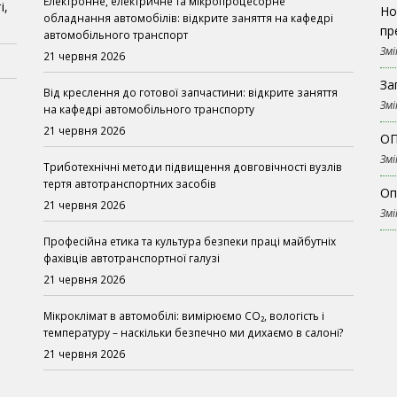
Електронне, електричне та мікропроцесорне
і,
Но
обладнання автомобілів: відкрите заняття на кафедрі
пр
автомобільного транспорт
Змі
21 червня 2026
За
Від креслення до готової запчастини: відкрите заняття
Змі
на кафедрі автомобільного транспорту
21 червня 2026
ОП
Змі
Триботехнічні методи підвищення довговічності вузлів
тертя автотранспортних засобів
Оп
21 червня 2026
Змі
Професійна етика та культура безпеки праці майбутніх
фахівців автотранспортної галузі
21 червня 2026
Мікроклімат в автомобілі: вимірюємо CO₂, вологість і
температуру – наскільки безпечно ми дихаємо в салоні?
21 червня 2026