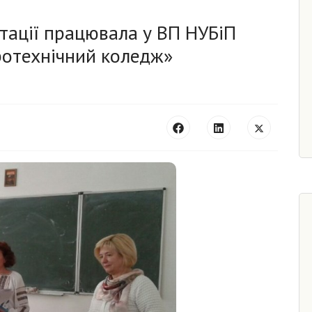
итації працювала у ВП НУБіП
ротехнічний коледж»