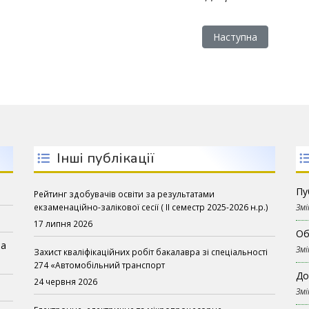
іслав Ніколаєнко та голова наглядової ради Микола Томенко при
Наступна стаття: Ін
Наступна
Інші публікації
Пу
Рейтинг здобувачів освіти за результатами
екзаменаційно-залікової сесії ( ІІ семестр 2025-2026 н.р.)
Змі
17 липня 2026
Об
на
Змі
Захист кваліфікаційних робіт бакалавра зі спеціальності
274 «Автомобільний транспорт
До
24 червня 2026
Змі