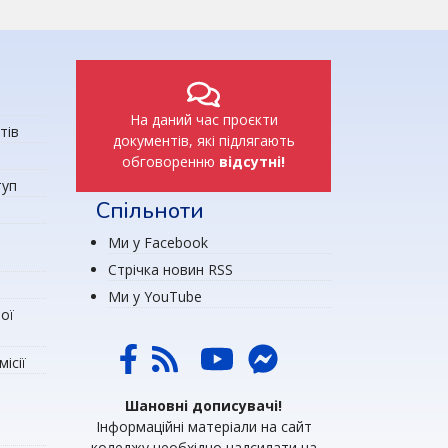
На даний час проєкти
тів
документів, які підлягають
обговоренню
відсутні!
туп
Спільноти
Ми у Facebook
Стрічка новин RSS
Ми у YouTube
ої
ісії
Шановні дописувачі!
Інформаційні матеріали на сайт
коледжу необхідно надсилати на