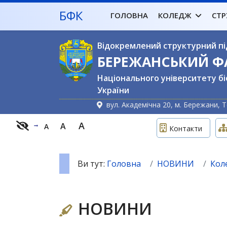
БФК
ГОЛОВНА
КОЛЕДЖ
СТР
Відокремлений структурний пі
БЕРЕЖАНСЬКИЙ 
Національного університету бі
України
вул. Академічна 20, м. Бережани, Т
A
A
A
Контакти
Ви тут:
Головна
НОВИНИ
Кол
НОВИНИ