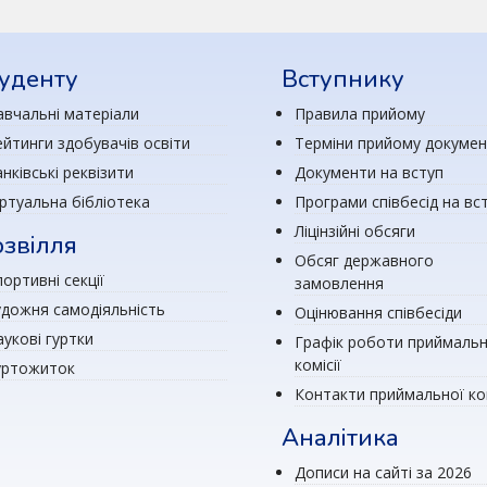
уденту
Вступнику
авчальні матеріали
Правила прийому
ейтинги здобувачів освіти
Терміни прийому докумен
нківські реквізити
Документи на вступ
іртуальна бібліотека
Програми співбесід на вс
Ліцінзійні обсяги
звілля
Обсяг державного
ортивні секції
замовлення
удожня самодіяльність
Оцінювання співбесіди
аукові гуртки
Графік роботи приймальн
комісії
уртожиток
Контакти приймальної ком
Аналітика
Дописи на сайті за 2026