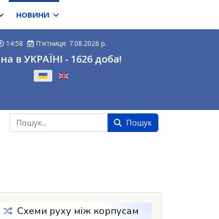
НОВИНИ
14:58
П'ятниця: 7.08.2026 р.
на в УКРАЇНІ - 1626 доба!
ову
Пошук
Пошук
Схеми руху між корпусам