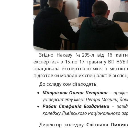
Згідно Наказу №295-л від 16 квіт
експертиз» з 15 по 17 травня у ВП НУБ
працювала експертна комісія з метою 
підготовки молодших спеціалістів зі спец
До складу комісії входять:
Мітрясова Олена Петрівна
–
профес
університету імені Петра Могили, докт
Рибак Стефанія Богданівна
–
заві
коледжу Львівського національного аг
Директор коледжу
Світлана Пили