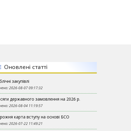
вітали колективи Бережанського агротехнічного коледжу та Бере
телектуальна зустріч студентської молоді ВП НУБіП України «Бе
Оновлені статті
блічні закупівлі
нено: 2026-08-07 09:17:32
сяги державного замовлення на 2026 р.
нено: 2026-08-04 11:19:57
рожня карта вступу на основі БСО
нено: 2026-07-22 11:49:21