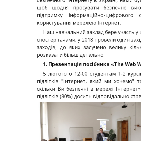
безпечного Інтернету в Україні, нами б
щоб щодня просувати безпечне вико
підтримку інформаційно-цифрового с
користування мережею Інтернет.
Наш навчальний заклад бере участь у ц
спостерігачами, у 2018 провели один захі
заходів, до яких залучено велику кіль
розказати більш детально.
1. Презентація посібника «The Web 
5 лютого о 12-00 студентам 1-2 курс
підлітків "Інтернет, який ми хочемо" 
скільки Ви безпечні в мережі Інтернет»
підлітків (80%) досить відповідально ста