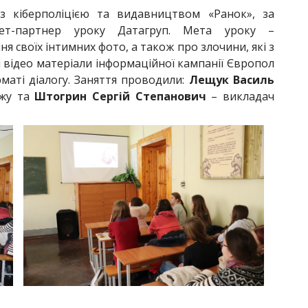
з кіберполіцією та видавництвом «Ранок», за
нет-партнер уроку Датагруп. Мета уроку –
я своїх інтимних фото, а також про злочини, які з
я відео матеріали інформаційної кампанії Європол
рматі діалогу. Заняття проводили:
Лещук Василь
джу та
Штогрин Сергій Степанович
– викладач