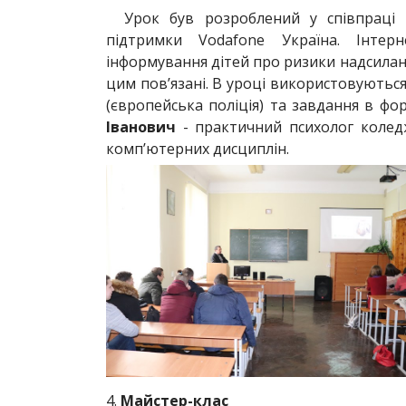
Урок був розроблений у співпраці 
підтримки Vodafone Україна. Інтер
інформування дітей про ризики надсиланн
цим пов’язані. В уроці використовуютьс
(європейська поліція) та завдання в фо
Іванович
- практичний психолог коле
комп’ютерних дисциплін.
4.
Майстер-клас