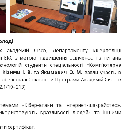
олоді
академій Cisco, Департаменту кіберполіції
ії ERC з метою підвищення освіченості з питань
хнологій студенти спеціальності «Комп’ютерна
в
Кізими І. В.
та
Якимович О. М.
взяли участь в
ube каналі Спільноти Програми Академій Cisco в
2.1/10–213).
 темами «Кібер-атаки та інтернет-шахрайство»,
використовують вразливості людей» та іншими
ти сертифікат.