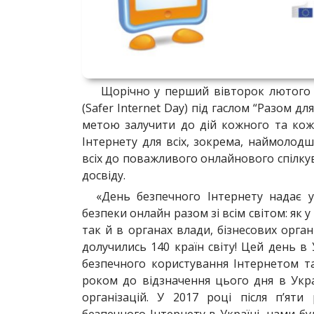
Щорічно у перший вівторок лютого у 
(Safer Internet Day) під гаслом “Разом 
метою залучити до дій кожного та кожн
Інтернету для всіх, зокрема, наймолодш
всіх до поважливого онлайнового спілк
досвіду.
«День безпечного Інтернету надає у
безпеки онлайн разом зі всім світом: як у 
так й в органах влади, бізнесових орган
долучились 140 країн світу! Цей день в
безпечного користування Інтернетом т
роком до відзначення цього дня в Украї
організацій. У 2017 році після п’ят