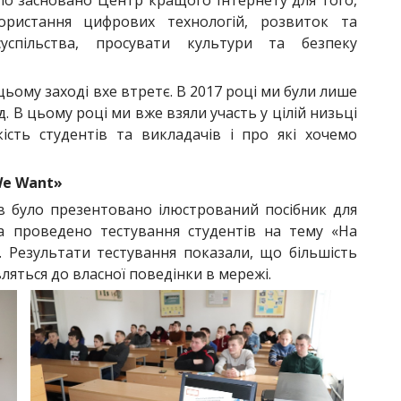
уло засновано Центр кращого Інтернету для того,
ристання цифрових технологій, розвиток та
успільства, просувати культури та безпеку
ьому заході вхе втретє. В 2017 році ми були лише
д. В цьому році ми вже взяли участь у цілій низьці
кість студентів та викладачів і про які хочемо
We Want»
ів було презентовано ілюстрований посібник для
та проведено тестування студентів на тему «На
. Результати тестування показали, що більшість
вляться до власної поведінки в мережі.