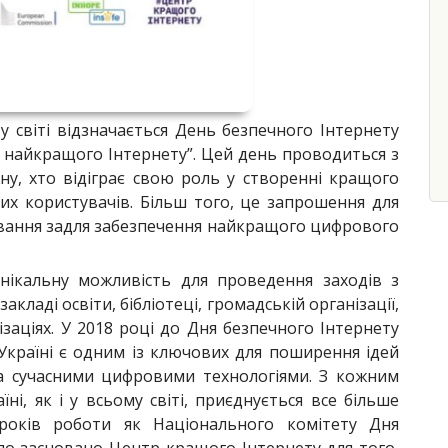
світі відзначається День безпечного Інтернету
для найкращого Інтернету”. Цей день проводиться з
у, хто відіграє свою роль у створенні кращого
их користувачів. Більш того, це запрошення для
ування задля забезпечення найкращого цифрового
нікальну можливість для проведення заходів з
закладі освіти, бібліотеці, громадській організації,
ізаціях. У 2018 році до Дня безпечного Інтернету
 Україні є одним із ключових для поширення ідей
а сучасними цифровими технологіями. З кожним
ні, як і у всьому світі, приєднується все більше
и років роботи як Національного комітету Дня