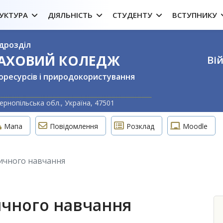
УКТУРА
ДІЯЛЬНІСТЬ
СТУДЕНТУ
ВСТУПНИКУ
дрозділ
ФАХОВИЙ КОЛЕДЖ
Вій
оресурсів і природокористування
Оберіть свою м
ернопільська обл., Україна, 47501
Мапа
Повідомлення
Розклад
Moodle
тичного навчання
ичного навчання