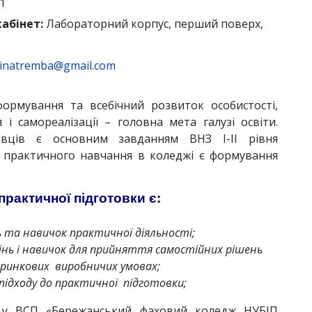
1
абінет:
Лабораторний корпус, перший поверх,
linatremba@gmail.com
формування та всебічний розвиток особистості,
і самореалізації – головна мета галузі освіти.
хівців є основним завданням ВНЗ І-ІІ рівня
ь практичного навчання в коледжі є формування
рактичної підготовки є:
ь та навичок практичної діяльності;
нь і навичок для прийняття самостійних рішень
 ринкових виробничих умовах;
підходу до практичної підготовки;
 у ВСП «Бережанський фаховий коледж НУБІП