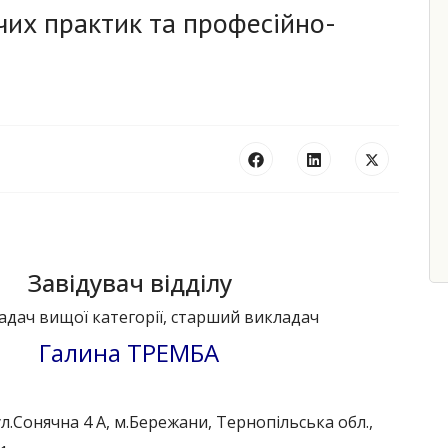
чих практик та професійно-
Завідувач відділу
адач вищої категорії, старший викладач
Галина ТРЕМБА
л.Сонячна 4 А, м.Бережани, Тернопільська обл.,