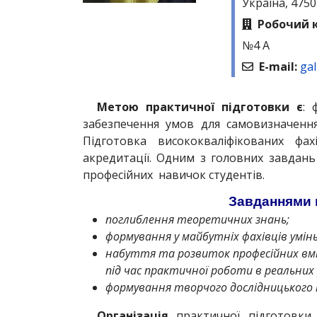
Україна, 4750
Робочий к
№4 А
E-mail:
ga
Метою практичної підготовки є
: 
забезпечення умов для самовизначення 
Підготовка висококваліфікованих фа
акредитації. Одним з головних завдан
професійних навичок студентів.
Завданнями п
поглиблення теоретичних знань;
формування у майбутніх фахівців умін
набуття та розвиток професійних вмі
під час практичної роботи в реальних
формування творчого дослідницького 
Організація
практичної підготовки