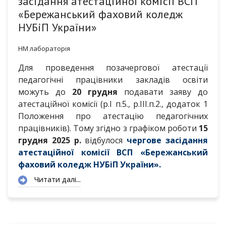
засідання атестаційної комісії ВСП
«Бережанський фаховий коледж
НУБіП України»
НМ лабораторія
Для проведення позачергової атестації
педагогічні працівники закладів освіти
можуть до
20 грудня
подавати заяву до
атестаційної комісії (р.І п.5., р.ІІІ.п.2., додаток 1
Положення про атестацію педагогічних
працівників). Тому згідно з графіком роботи
15
грудня 2025 р.
відбулося
чергове засідання
атестаційної комісії ВСП «Бережанський
фаховий коледж НУБіП України».
Читати далі...