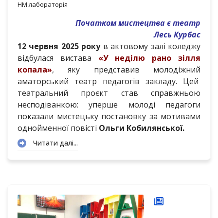
НМ лабораторія
Початком мистецтва є театр
Лесь Курбас
12 червня 2025 року
в актовому залі коледжу
відбулася вистава
«У неділю рано зілля
копала»
, яку представив молодіжний
аматорський театр педагогів закладу. Цей
театральний проєкт став справжньою
несподіванкою: уперше молоді педагоги
показали мистецьку постановку за мотивами
однойменної повісті
Ольги Кобилянської.
Читати далі...