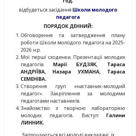
год.
відбудеться засідання
Школи молодого
педагога
ПОРЯДОК ДЕННИЙ:
Обговорення та затвердження плану
роботи Школи молодого педагога на 2025-
2026 н.р.
Мої перші сходинки. Презентації молодих
педагогів
Марії БУДЗЯК, Тараса
АНДРІЇВА, Назара УХМАНА, Тараса
СЕМЕНІВА.
Створення груп «наставник-молодий
педагог». Закріплення за молодими
педагогами наставників.
Знайомство з творчою лабораторією
молодих педагогів. Виступ
Галини
ЛИННИК.
Запрошуються всі молоді викладачі, їх