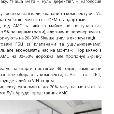
раку. "Наша мета – нуль дефектів", – наголосив
є розподільні вали, клапани та комплектуючі. Усі
антує їхню сумісність із OEM-стандартами.
від AMC за якістю майже не поступаються
до 5% за параметрами), але значно перевершують
итримують на 20–30% більше циклів експлуатації.
овані ГБЦ (з клапанами та ущільнювачами)
і, але економлять час на монтажі. Порівняно з
 AMC на 30–50% дорожча, але пропонує 2-річну
агує на скарги протягом 48 годин, замінюючи
 частіше обирають комплекти, в Азії – голі ГБЦ.
шук деталей за VIN-кодом.
мплекту економить до 20% часу на монтажі та
осе Луїз Аргудо, представник AMC.