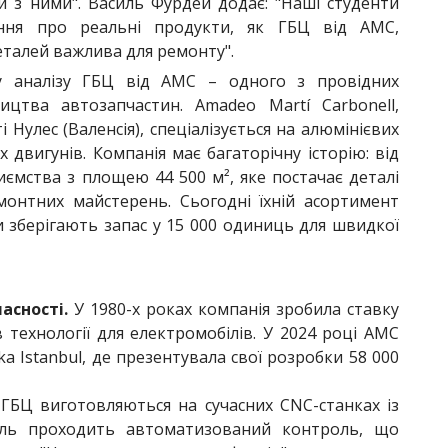
и з ними". Василь Фурдей додає: "Наші студенти
ння про реальні продукти, як ГБЦ від AMC,
еталей важлива для ремонту".
у аналізу ГБЦ від AMC – одного з провідних
ицтва автозапчастин. Amadeo Martí Carbonell,
і Нулес (Валенсія), спеціалізується на алюмінієвих
 двигунів. Компанія має багаторічну історію: від
иємства з площею 44 500 м², яке постачає деталі
монтних майстерень. Сьогодні їхній асортимент
и зберігають запас у 15 000 одиниць для швидкої
асності.
У 1980-х роках компанія зробила ставку
в технології для електромобілів. У 2024 році AMC
ka Istanbul, де презентувала свої розробки 58 000
ГБЦ виготовляються на сучасних CNC-станках із
аль проходить автоматизований контроль, що