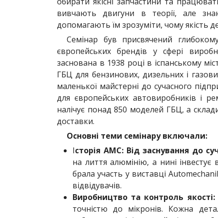
обирати якісні запчастини та працюват
вивчають двигуни в теорії, але зна
допомагають їм зрозуміти, чому якість д
Семінар був присвячений глибоком
європейських брендів у сфері виробн
заснована в 1938 році в іспанському міст
ГБЦ для бензинових, дизельних і газових
маленької майстерні до сучасного підпр
для європейських автовиробників і ре
налічує понад 850 моделей ГБЦ, а склад
доставки.
Основні теми семінару включали:
І
сторія AMC: Від заснування до суч
на лиття алюмінію, а нині інвестує 
брала участь у виставці Automechani
відвідувачів.
Виробництво та контроль якості:
точністю до мікронів. Кожна дет