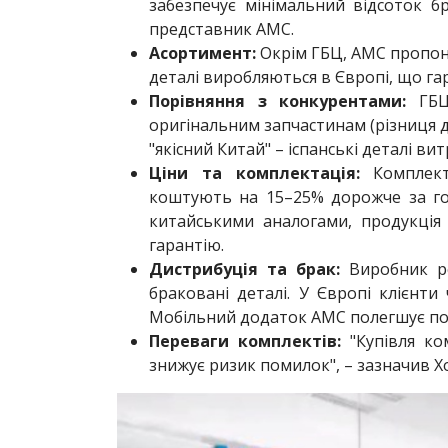
забезпечує мінімальний відсоток б
представник AMC.
Асортимент:
Окрім ГБЦ, AMC пропону
деталі виробляються в Європі, що гар
Порівняння з конкурентами:
ГБЦ 
оригінальним запчастинам (різниця 
"якісний Китай" – іспанські деталі в
Ціни та комплектація:
Комплект
коштують на 15–25% дорожче за гол
китайськими аналогами, продукція
гарантію.
Дистрибуція та брак:
Виробник ре
браковані деталі. У Європі клієнти
Мобільний додаток AMC полегшує по
Переваги комплектів:
"Купівля ко
знижує ризик помилок", – зазначив Х