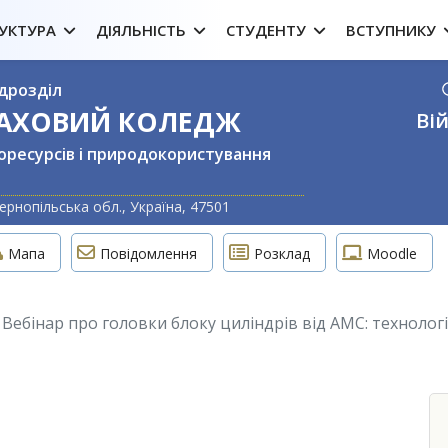
УКТУРА
ДІЯЛЬНІСТЬ
СТУДЕНТУ
ВСТУПНИКУ
дрозділ
ФАХОВИЙ КОЛЕДЖ
Вій
оресурсів і природокористування
Оберіть свою м
ернопільська обл., Україна, 47501
Мапа
Повідомлення
Розклад
Moodle
Вебінар про головки блоку циліндрів від AMC: технології