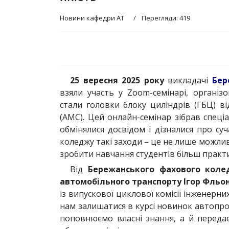
Новини кафедри АТ
Перегляди: 419
25 вересня 2025 року
викладачі
Бере
взяли участь у Zoom-семінарі, орган
стали головки блоку циліндрів (ГБЦ) ві
(AMC). Цей онлайн-семінар зібрав спеціал
обмінялися досвідом і дізналися про су
коледжу такі заходи – це не лише можлив
зробити навчання студентів більш практ
Від
Бережанського фахового коле
автомобільного транспорту Ігор Фльо
із випускової циклової комісії інженерн
нам залишатися в курсі новинок автопро
поповнюємо власні знання, а й переда