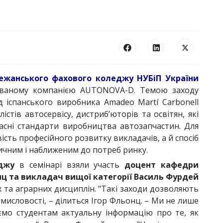
жанського фахового коледжу НУБіП України
ізованому компанією AUTONOVA-D. Темою заходу
д іспанського виробника Amadeo Martí Carbonell
істів автосервісу, дистриб’юторів та освітян, які
часні стандарти виробництва автозапчастин. Для
ість професійного розвитку викладачів, а й спосіб
ичним і наближеним до потреб ринку.
джу
в семінарі взяли участь
доцент кафедри
нц та викладач вищої категорії Василь Фурдей
их та аграрних дисциплін. "Такі заходи дозволяють
мисловості, – ділиться Ігор Фльонц. – Ми не лише
ємо студентам актуальну інформацію про те, як