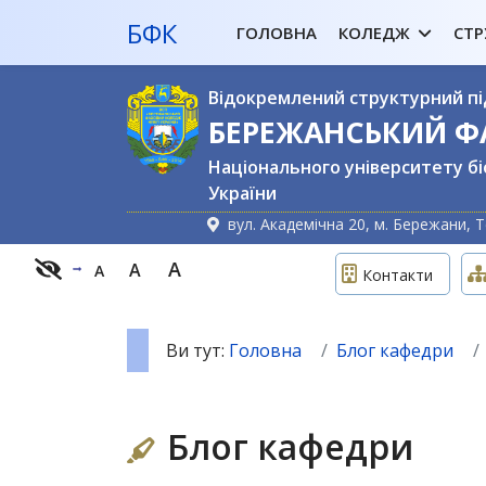
БФК
ГОЛОВНА
КОЛЕДЖ
СТР
Відокремлений структурний пі
БЕРЕЖАНСЬКИЙ 
Національного університету бі
України
вул. Академічна 20, м. Бережани, Т
A
A
A
Контакти
Ви тут:
Головна
Блог кафедри
Блог кафедри