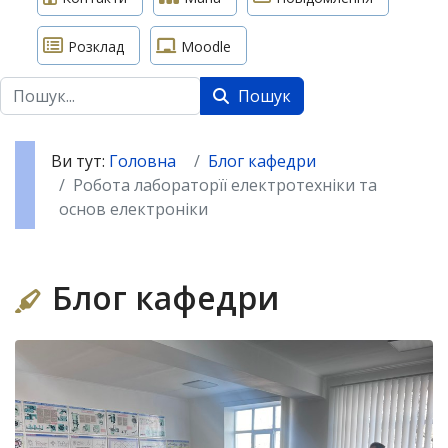
Розклад
Moodle
Пошук
Пошук
Ви тут:
Головна
Блог кафедри
Робота лабораторїї електротехніки та
основ електроніки
Блог кафедри