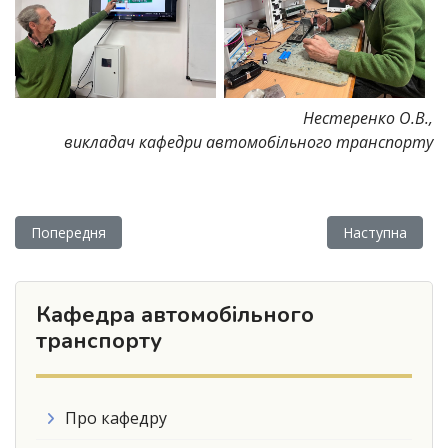
Нестеренко О.В.,
викладач кафедри автомобільного транспорту
Попередня стаття: Дефектування та сортування деталей авт
Наступна статт
Попередня
Наступна
Кафедра автомобільного
транспорту
Про кафедру