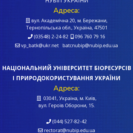
НУБІП УКРАЇНИ
Адреса:
вул. Академічна 20, м. Бережани,
Тернопільська обл., Україна, 47501
(03548) 2-24-82
096 760 79 16
vp_batk@ukr.net batcnubip@nubip.edu.ua
НАЦІОНАЛЬНИЙ УНІВЕРСИТЕТ БІОРЕСУРСІВ
І ПРИРОДОКОРИСТУВАННЯ УКРАЇНИ
Адреса:
03041, Україна, м. Київ,
вул. Героїв Oборони, 15.
(044) 527-82-42
rectorat@nubip.edu.ua