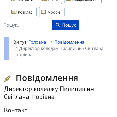
Розклад
Moodle
Пошук
Пошук
Ви тут:
Головна
Повідомлення
Директор коледжу Пилипишин Світлана
Ігорівна
Повідомлення
Директор коледжу Пилипишин
Світлана Ігорівна
Контакт