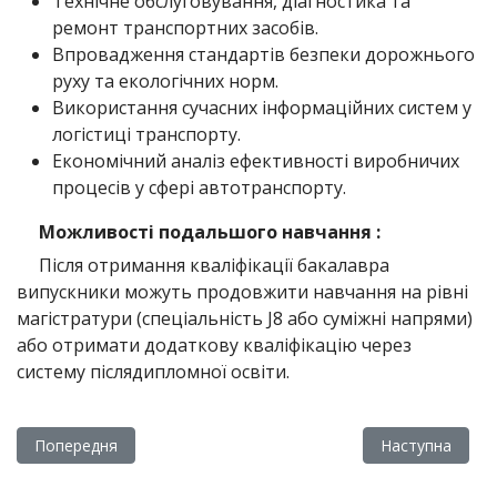
Технічне обслуговування, діагностика та
ремонт транспортних засобів.
Впровадження стандартів безпеки дорожнього
руху та екологічних норм.
Використання сучасних інформаційних систем у
логістиці транспорту.
Економічний аналіз ефективності виробничих
процесів у сфері автотранспорту.
Можливості подальшого навчання :
Після отримання кваліфікації бакалавра
випускники можуть продовжити навчання на рівні
магістратури (спеціальність J8 або суміжні напрями)
або отримати додаткову кваліфікацію через
систему післядипломної освіти.
Попередня стаття: РЕЗУЛЬТАТИ СПІВБЕСІД НА ОСНОВІ БСО (9 
Наступна статт
Попередня
Наступна