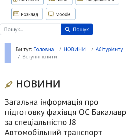
Розклад
Moodle
Пошук
Пошук
Ви тут:
Головна
НОВИНИ
Абітурієнту
Вступні іспити
НОВИНИ
Загальна інформація про
підготовку фахівця ОС Бакалавр
за спеціальністю J8
Автомобільний транспорт