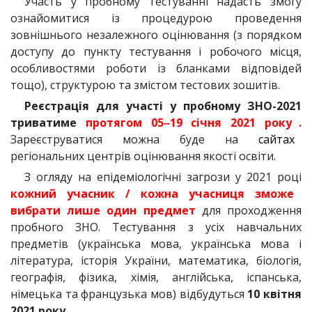
Участь у пробному тестуванні надасть змогу
ознайомитися із процедурою проведення
зовнішнього незалежного оцінювання (з порядком
доступу до пункту тестування і робочого місця,
особливостями роботи із бланками відповідей
тощо), структурою та змістом тестових зошитів.
Реєстрація для участі у пробному ЗНО-2021
триватиме
протягом 05‒19 січня 2021 року
.
Зареєструватися можна буде на
сайтах
регіональних центрів оцінювання якості освіти.
З огляду на епідеміологічні загрози у 2021 році
кожний учасник / кожна учасниця зможе
вибрати лише один предмет
для проходження
пробного ЗНО. Тестування з усіх навчальних
предметів (українська мова, українська мова і
література, історія України, математика, біологія,
географія, фізика, хімія, англійська, іспанська,
німецька та французька мов) відбудуться
10 квітня
2021 року.