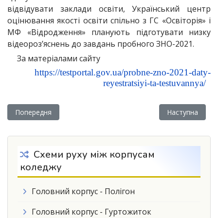
відвідувати заклади освіти, Український центр
оцінювання якості освіти спільно з ГС «Освіторія» і
МФ «Відродження» планують підготувати низку
відеороз’яснень до завдань пробного ЗНО-2021.
За матеріалами сайту
https://testportal.gov.ua/probne-zno-2021-daty-
reyestratsiyi-ta-testuvannya/
Попередня стаття: Засідання степендіальної комісії (16 січня
Наступна статт
Попередня
Наступна
Схеми руху між корпусам
коледжу
Головний корпус - Полігон
Головний корпус - Гуртожиток