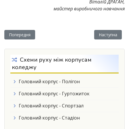
Віталій ДРАГАН,
майстер виробничого навчання
Попередня стаття: Вибір професії - нелегкий вибір молодог
Наступна статт
Попередня
Наступна
Схеми руху між корпусам
коледжу
Головний корпус - Полігон
Головний корпус - Гуртожиток
Головний корпус - Спортзал
Головний корпус - Стадіон