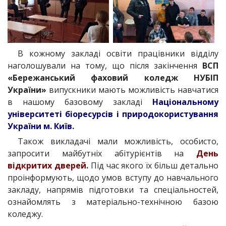
В кожному закладі освіти працівники відділу
наголошували на тому, що після закінчення
ВСП
«Бережанський фаховий коледж НУБІП
України»
випускники мають можливість навчатися
в нашому базовому закладі
Національному
університеті біоресурсів і природокористування
України м. Київ.
Також викладачі мали можливість, особисто,
запросити майбутніх абітурієнтів на
День
відкритих дверей
.
Під час якого їх більш детально
проінформують, щодо умов вступу до навчального
закладу, напрямів підготовки та спеціальностей,
ознайомлять з матеріально-технічною базою
коледжу.