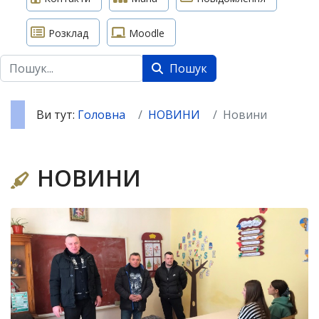
Розклад
Moodle
Пошук
Пошук
Ви тут:
Головна
НОВИНИ
Новини
НОВИНИ