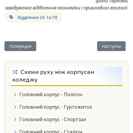
Ірина Тернова,
завідувачка відділення економіки і прикладної екології
Відділення ЕК та ПЕ
Попередня стаття: УЧАСТЬ СТУДЕНТІВ СПЕЦІАЛЬНОСТІ «П
Наступна статт
Попередня
Наступна
Схеми руху між корпусам
коледжу
Головний корпус - Полігон
Головний корпус - Гуртожиток
Головний корпус - Спортзал
Головний корпус - Стадіон