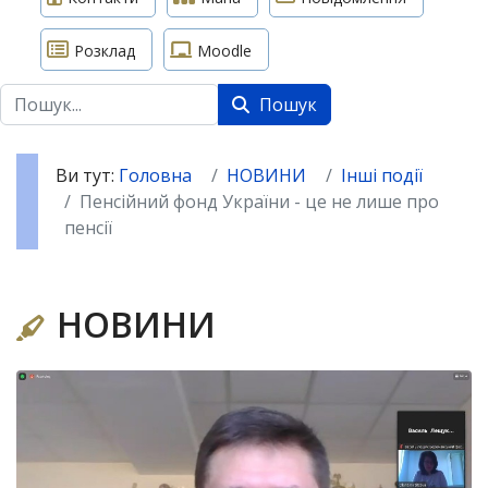
Розклад
Moodle
Пошук
Пошук
Ви тут:
Головна
НОВИНИ
Інші події
Пенсійний фонд України - це не лише про
пенсії
НОВИНИ