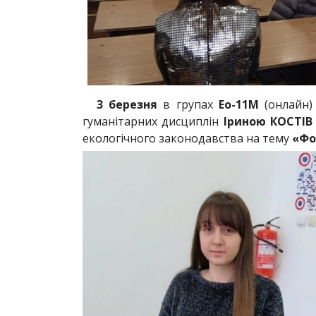
3 березня
в групах
Ео-11М
(онлайн)
гуманітарних дисциплін
Іриною КОСТІВ
екологічного законодавства на тему
«Фо