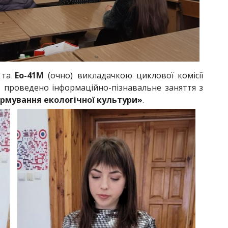
 та
Ео-41М
(очно) викладачкою циклової комісії
проведено інформаційно-пізнавальне заняття з
рмування екологічної культури»
.