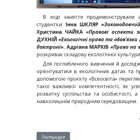
В ході заняття продемонстрували а
студентки:
Інна ШКЛЯР
«Законодавчий
Христина ЧАЙКА
«Правові аспекти з
ДУХНІЙ
«Екологічні права та обов’язки
доктрині»
,
Адріана МАРКІВ
«Право на 
розкриває складову екологічної культури
Для поглибленого вивчення й дослідж
орієнтуватися в екологічних датах та 
допомогою проєкту «Всеосвіта» переглян
такої важливої компетентності, як усв
розвитку суспільства та особистості, 
навколишнім природним середовищем.
Попередня стаття: Пізнання себе - ключ до ж
Попередня