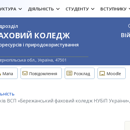
УКТУРА
ДІЯЛЬНІСТЬ
СТУДЕНТУ
ВСТУПНИКУ
дрозділ
ФАХОВИЙ КОЛЕДЖ
Вій
оресурсів і природокористування
Оберіть свою м
ернопільська обл., Україна, 47501
Мапа
Повідомлення
Розклад
Moodle
льність
ів ВСП «Бережанський фаховий коледж НУБіП України», я