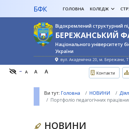
БФК
ГОЛОВНА
КОЛЕДЖ
СТР
Відокремлений структурний пі
БЕРЕЖАНСЬКИЙ 
Національного університету бі
України
вул. Академічна 20, м. Бережани, Т
A
A
A
Контакти
Ви тут:
Головна
НОВИНИ
Дія
Портфоліо педагогічних працівник
НОВИНИ