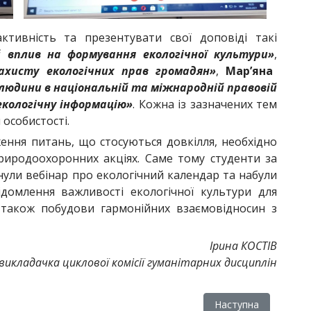
ктивність та презентувати свої доповіді такі
 вплив на формування екологічної культури»
,
ахисту екологічних прав громадян»
,
Мар’яна
 людини в національній та міжнародній правовій
екологічну інформацію»
. Кожна із зазначених тем
 особистості.
ення питань, що стосуються довкілля, необхідно
природоохоронних акціях. Саме тому студенти за
ули вебінар про екологічний календар та набули
ідомлення важливості екологічної культури для
а також побудови гармонійних взаємовідносин з
Ірина КОСТІВ
викладачка циклової комісії гуманітарних дисциплін
иттєвого успіху
Наступна стаття: Вс
Наступна