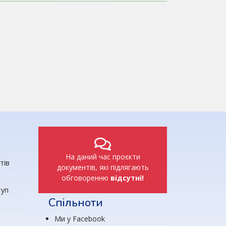
На даний час проєкти
тів
документів, які підлягають
обговоренню
відсутні!
туп
Спільноти
Ми у Facebook