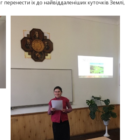
іг перенести їх до найвіддаленіших куточків Землі,