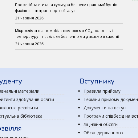
Професійна етика та культура безпеки праці майбутніх
фахівців автотранспортної галузі
21 червня 2026
Мікроклімат в автомобілі: вимірюємо CO₂, вологість і
температуру – наскільки безпечно ми дихаємо в салоні?
21 червня 2026
уденту
Вступнику
авчальні матеріали
Правила прийому
ейтинги здобувачів освіти
Терміни прийому докумен
нківські реквізити
Документи на вступ
іртуальна бібліотека
Програми співбесід на вс
Ліцінзійні обсяги
звілля
Обсяг державного