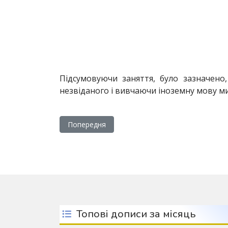
Підсумовуючи заняття, було зазначено,
незвіданого і вивчаючи іноземну мову ми
Попередня стаття: Віртуальна екскурсія пам
Попередня
Топові дописи за місяць