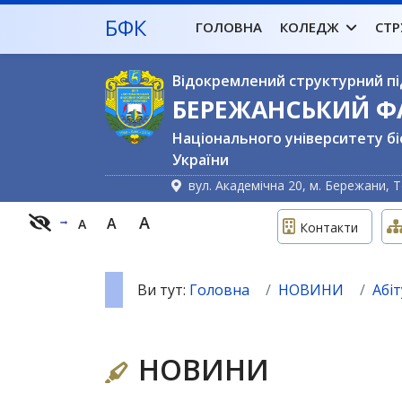
БФК
ГОЛОВНА
КОЛЕДЖ
СТР
Відокремлений структурний пі
БЕРЕЖАНСЬКИЙ 
Національного університету бі
України
вул. Академічна 20, м. Бережани, Т
A
A
A
Контакти
Ви тут:
Головна
НОВИНИ
Абіт
НОВИНИ