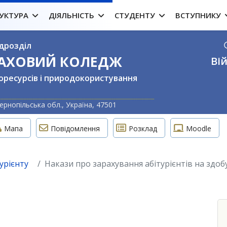
УКТУРА
ДІЯЛЬНІСТЬ
СТУДЕНТУ
ВСТУПНИКУ
дрозділ
ФАХОВИЙ КОЛЕДЖ
Вій
оресурсів і природокористування
Оберіть свою м
ернопільська обл., Україна, 47501
Мапа
Повідомлення
Розклад
Moodle
урієнту
Накази про зарахування абітурієнтів на здобу