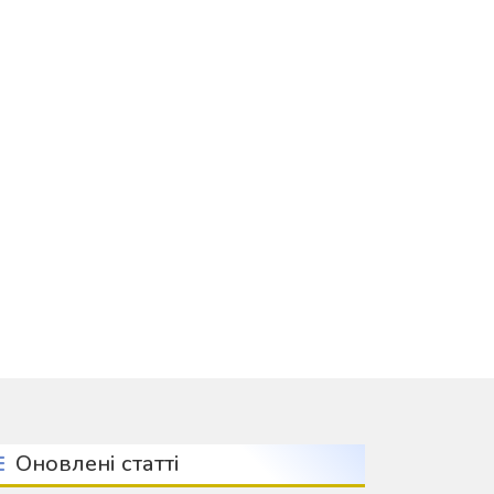
ПЕРЕЛІК ЛІЦЕНЗОВАНИХ РОБІТНИЧИХ ПРОФЕСІЙ
Оновлені статті