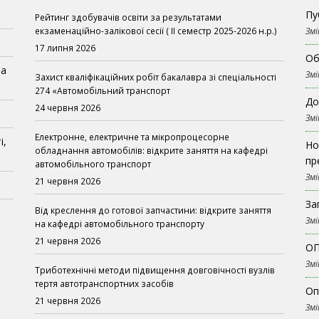
Пу
Рейтинг здобувачів освіти за результатами
екзаменаційно-залікової сесії ( ІІ семестр 2025-2026 н.р.)
Змі
17 липня 2026
Об
на
Змі
Захист кваліфікаційних робіт бакалавра зі спеціальності
274 «Автомобільний транспорт
До
24 червня 2026
Змі
Електронне, електричне та мікропроцесорне
і,
Но
обладнання автомобілів: відкрите заняття на кафедрі
пр
автомобільного транспорт
Змі
21 червня 2026
За
Від креслення до готової запчастини: відкрите заняття
Змі
на кафедрі автомобільного транспорту
21 червня 2026
ОП
Змі
Триботехнічні методи підвищення довговічності вузлів
тертя автотранспортних засобів
Оп
21 червня 2026
Змі