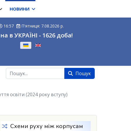
НОВИНИ
16:57
П'ятниця: 7.08.2026 р.
на в УКРАЇНІ - 1626 доба!
ову
Пошук
Пошук
ття освіти (2024 року вступу)
Схеми руху між корпусам