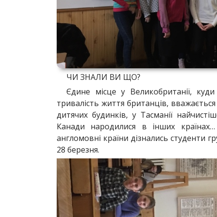
ЧИ ЗНАЛИ ВИ ЩО?
Єдине місце у Великобританії, куд
тривалість життя британців, вважається 
дитячих будинків, у Тасманії найчисті
Канади народилися в інших країнах…
англомовні країни дізнались студенти г
28 березня.