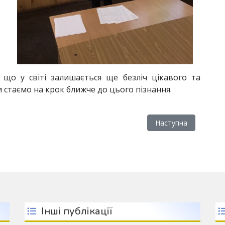
 що у світі залишається ще безліч цікавого та
 стаємо на крок ближче до цього пізнання.
’ятками Бережанщини
Наступна стаття: 
Наступна
Інші публікації