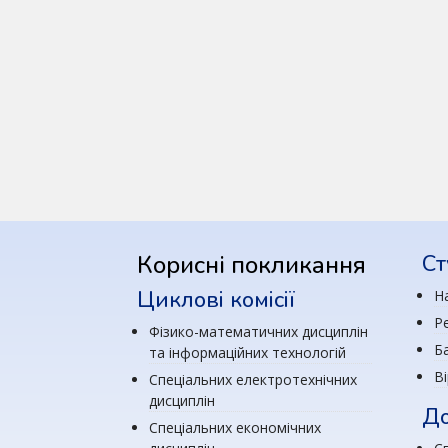
Корисні покликання
Ст
Циклові комісії
Н
Р
Фізико-математичних дисциплін
Ба
та інформаційних технологій
В
Спеціальних електротехнічних
дисциплін
До
Спеціальних економічних