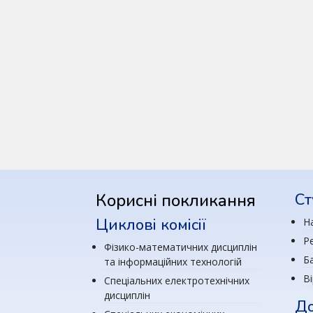
Корисні покликання
Ст
Циклові комісії
Н
Р
Фізико-математичних дисциплін
Ба
та інформаційних технологій
В
Спеціальних електротехнічних
дисциплін
До