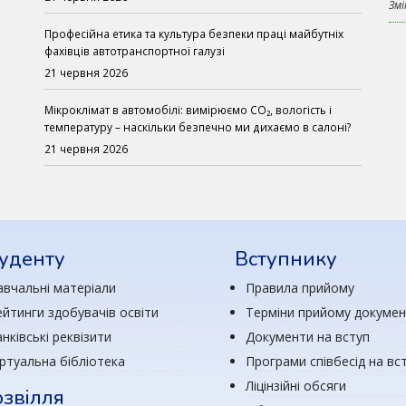
Змі
Професійна етика та культура безпеки праці майбутніх
фахівців автотранспортної галузі
21 червня 2026
Мікроклімат в автомобілі: вимірюємо CO₂, вологість і
температуру – наскільки безпечно ми дихаємо в салоні?
21 червня 2026
уденту
Вступнику
авчальні матеріали
Правила прийому
ейтинги здобувачів освіти
Терміни прийому докумен
нківські реквізити
Документи на вступ
іртуальна бібліотека
Програми співбесід на вс
Ліцінзійні обсяги
звілля