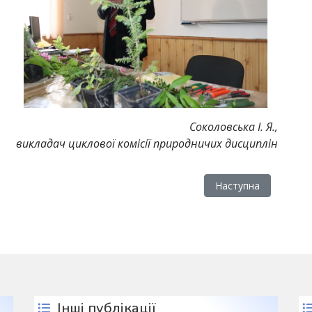
Соколовська І. Я.,
викладач циклової комісії природничих дисциплін
Ішемічний інсульт»
Наступна стаття: Іс
Наступна
Інші публікації