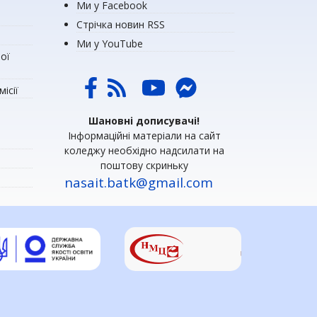
Ми у Facebook
Стрічка новин RSS
Ми у YouTube
ої
ісії
Шановні дописувачі!
Інформаційні матеріали на сайт
коледжу необхідно надсилати на
поштову скриньку
nasait.batk@gmail.com