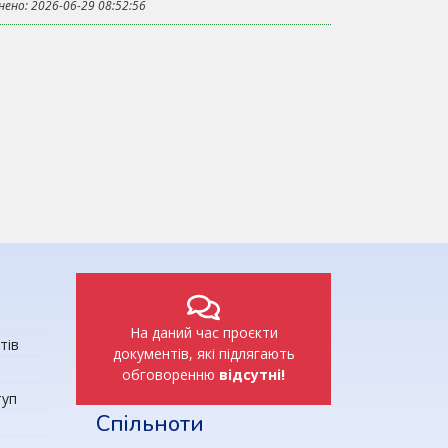
нено: 2026-06-29 08:52:56
На даний час проєкти
тів
документів, які підлягають
обговоренню
відсутні!
туп
Спільноти