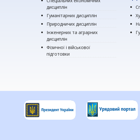
Спеціальних економічних
дисциплін
Сп
Гуманітарних дисциплін
Х
Природничих дисциплін
Н
Інженерних та аграрних
Г
дисциплін
Фізичної і військової
підготовки