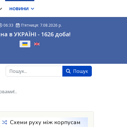
НОВИНИ
06:33
П'ятниця: 7.08.2026 р.
на в УКРАЇНІ - 1626 доба!
ову
Пошук
Пошук
ами!...
Схеми руху між корпусам