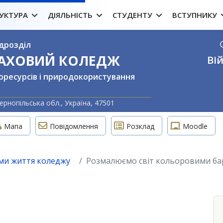
УКТУРА
ДІЯЛЬНІСТЬ
СТУДЕНТУ
ВСТУПНИКУ
дрозділ
ФАХОВИЙ КОЛЕДЖ
Вій
оресурсів і природокористування
Оберіть свою м
ернопільська обл., Україна, 47501
Мапа
Повідомлення
Розклад
Moodle
ми життя коледжу
Розмалюємо світ кольоровими барв