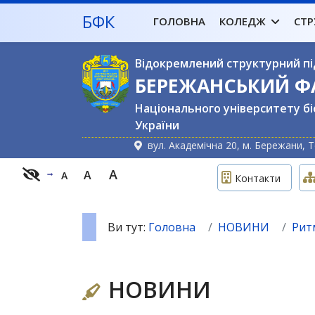
БФК
ГОЛОВНА
КОЛЕДЖ
СТР
Відокремлений структурний пі
БЕРЕЖАНСЬКИЙ 
Національного університету бі
України
вул. Академічна 20, м. Бережани, Т
A
A
A
Контакти
Ви тут:
Головна
НОВИНИ
Рит
НОВИНИ