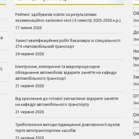
Об
Рейтинг здобувачів освіти за результатами
екзаменаційно-залікової сесії ( ІІ семестр 2025-2026 н.р.)
Змі
17 липня 2026
До
на
Змі
Захист кваліфікаційних робіт бакалавра зі спеціальності
274 «Автомобільний транспорт
Но
24 червня 2026
пр
Змі
Електронне, електричне та мікропроцесорне
і,
обладнання автомобілів: відкрите заняття на кафедрі
За
автомобільного транспорт
Змі
21 червня 2026
ОП
Від креслення до готової запчастини: відкрите заняття
Змі
на кафедрі автомобільного транспорту
21 червня 2026
Оп
Змі
Триботехнічні методи підвищення довговічності вузлів
тертя автотранспортних засобів
Оп
21 червня 2026