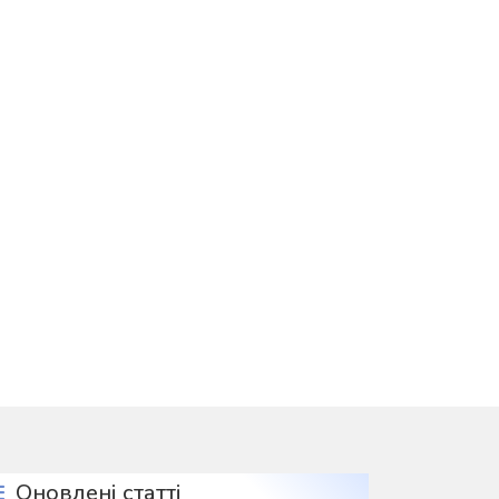
пит з курсової підготовки
Оновлені статті