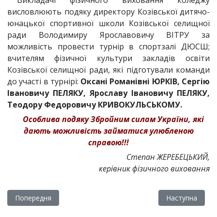
Викладачі фізичного виховання коледжу
висловлюють подяку директору Козівської дитячо-
юнацької спортивної школи Козівської селищної
ради Володимиру Ярославовичу ВІТРУ за
можливість провести турнір в спортзалі ДЮСШ;
вчителям фізичної культури закладів освіти
Козівської селищної ради, які підготували команди
до участі в турнірі:
Оксані Романівні ЮРКІВ, Сергію
Івановичу ПЕЛЯКУ, Ярославу Івановичу ПЕЛЯКУ,
Теодору Федоровичу КРИВОКУЛЬСЬКОМУ.
Особлива подяку Збройним силам України, які
дають можливість займатися улюбленою
справою!!!
Степан ЖЕРЕБЕЦЬКИЙ,
керівник фізичного виховання
Попередня стаття: Спритність, швидкість, витривалість, АБО 
Наступна статт
Попередня
Наступна