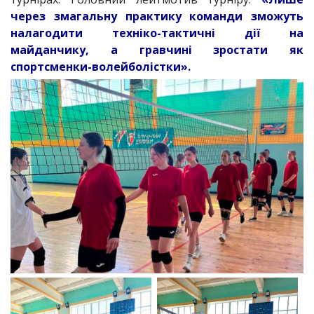
через змагальну практику команди зможуть
налагодити техніко-тактичні дії на
майданчику, а гравчині зростати як
спортсменки-волейболістки».