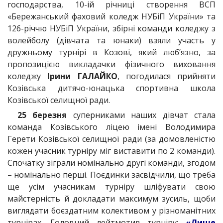
господарства, 10-ій річниці створення ВСП
«Бережанський фаховий коледж НУБіП України» та
126-річчю НУБіП України, збірні команди коледжу з
волейболу (дівчата та юнаки) взяли участь у
дружньому турнірі в Козові, який люб’язно, за
пропозицією викладачки фізичного виховання
коледжу
Ірини ГАЛАЙКО
, погодилася прийняти
Козівська дитячо-юнацька спортивна школа
Козівської селищної ради.
25 березня
суперниками наших дівчат стала
команда Козівського ліцею імені Володимира
Герети Козівської селищної ради (за домовленістю
кожен учасник турніру міг виставити по 2 команди).
Спочатку зіграли номінально другі команди, згодом
– номінально перші. Поєдинки засвідчили, що треба
ще усім учасникам турніру шліфувати свою
майстерність й докладати максимум зусиль, щоби
виглядати боєздатним колективом у різноманітних
турнірах. Головний лейтмотив турніру:
«Лише