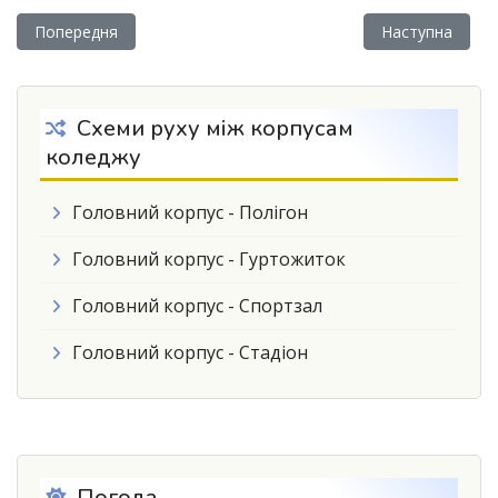
Попередня стаття: Фінансова та бюджетна звітність за 2023 
Наступна статт
Попередня
Наступна
Схеми руху між корпусам
коледжу
Головний корпус - Полігон
Головний корпус - Гуртожиток
Головний корпус - Спортзал
Головний корпус - Стадіон
Погода