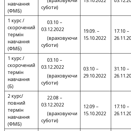
(враховуючи
15.10.2022
03.12.2
навчання
суботи)
(ФМБ)
1 курс /
03.10 –
скорочений
03.12.2022
19.09. –
17.10 –
термін
(враховуючи
15.10.2022
26.11.2
навчання
суботи)
(ФМБ)
1 курс /
03.10 –
скорочений
03.12.2022
03.10 –
31.10 –
термін
(враховуючи
29.10.2022
26.11.2
навчання
суботи)
(Б)
2 курс/
22.08 –
повний
03.12.2022
12.09 –
17.10 –
термін
(враховуючи
15.10.2022
26.11.2
навчання
суботи)
(ФМБ)