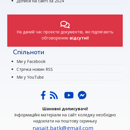
Дописи на сайті за 2024
На даний час проєкти документів, які підлягають
обговоренню
відсутні!
Спільноти
Ми у Facebook
Стрічка новин RSS
Ми у YouTube
Шановні дописувачі!
Інформаційні матеріали на сайт коледжу необхідно
надсилати на поштову скриньку
nasait.batk@gmail.com