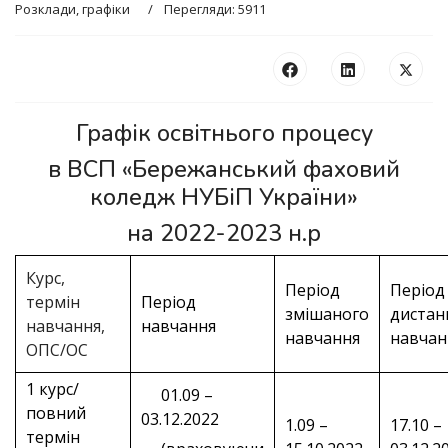
Розклади, графіки
Перегляди: 5911
Графік освітнього процесу
в ВСП «Бережанський фаховий
коледж НУБіП України»
на 2022-2023 н.р
Курс,
Період
Період
термін
Період
змішаного
дистан
навчання,
навчання
навчання
навчан
ОПС/ОС
1 курс/
01.09 –
повний
03.12.2022
1.09 –
17.10 –
термін