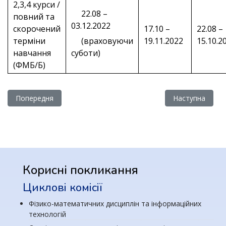
2,3,4 курси /
22.08 –
повний та
03.12.2022
скорочений
17.10 –
22.08 –
терміни
(враховуючи
19.11.2022
15.10.2
навчання
суботи)
(ФМБ/Б)
Попередня стаття: Розклад двінків
Наступна стаття
Попередня
Наступна
Корисні покликання
Циклові комісії
Фізико-математичних дисциплін та інформаційних
технологій