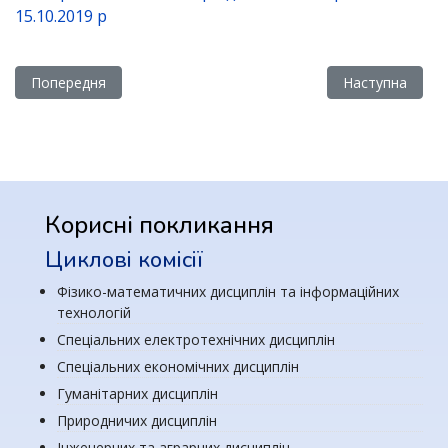
15.10.2019 р
Попередня стаття: Графік навчального процесу
Наступна стат
Попередня
Наступна
Корисні покликання
Циклові комісії
Фізико-математичних дисциплін та інформаційних
технологій
Спеціальних електротехнічних дисциплін
Спеціальних економічних дисциплін
Гуманітарних дисциплін
Природничих дисциплін
Інженерних та аграрних дисциплін