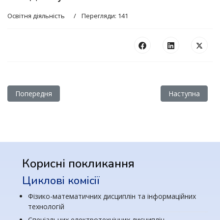
Освітня діяльність
Перегляди: 141
Попередня стаття: Практична підготовка за ОПП Облік і оп
Наступна статт
Попередня
Наступна
Корисні покликання
Циклові комісії
Фізико-математичних дисциплін та інформаційних
технологій
Спеціальних електротехнічних дисциплін